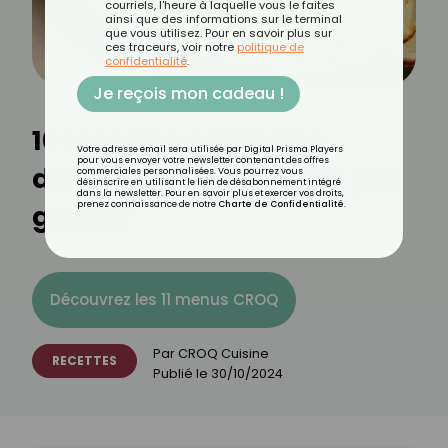
courriels, l'heure à laquelle vous le faites
ainsi que des informations sur le terminal
que vous utilisez. Pour en savoir plus sur
ces traceurs, voir notre
politique de
confidentialité
.
Je reçois mon cadeau !
10 recettes originales
Votre adresse email sera utilisée par Digital Prisma Players
pour vous envoyer votre newsletter contenant des offres
d'automne qui ne font pas
commerciales personnalisées. Vous pourrez vous
désinscrire en utilisant le lien de désabonnement intégré
dans la newsletter. Pour en savoir plus et exercer vos droits,
grossir
prenez connaissance de notre
Charte de Confidentialité
.
Découvrez les 11 menus CROQ
Par
CROQ Cuisine
RECETTES
Publié le
30/10/2024