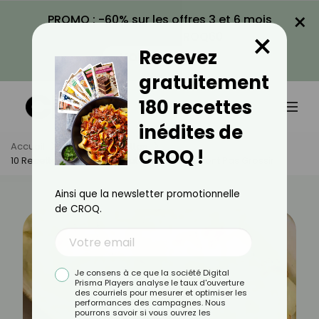
×
PROMO : -60% sur les offres 3 et 6 mois
×
avec le code CROQ60
Recevez
VOIR LA PROMO
gratuitement
180 recettes
inédites de
Accueil
Actus
Recettes
CROQ !
10 Recettes Originales D'automne Qui Ne Font Pas Grossir
Ainsi que la newsletter promotionnelle
de CROQ.
Je consens à ce que la société Digital
Prisma Players analyse le taux d'ouverture
des courriels pour mesurer et optimiser les
performances des campagnes. Nous
pourrons savoir si vous ouvrez les