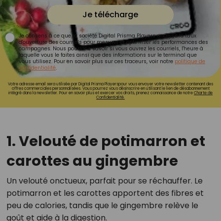
Je télécharge
Je consens à ce que la société Digital Prisma Players analyse le taux
d'ouverture des courriels pour mesurer et optimiser les performances des
campagnes. Nous pourrons savoir si vous ouvrez les courriels, l'heure à
laquelle vous le faites ainsi que des informations sur le terminal que
vous utilisez. Pour en savoir plus sur ces traceurs, voir notre
politique de
confidentialité
.
Votre adresse email sera utilisée par Digital Prisma Playerspour vous envoyer votre newsletter contenant des
offres commerciales personnalisées. Vous pourrez vous désinscrire en utilisant le lien de désabonnement
intégré dans la newsletter. Pour en savoir plus et exercer vos droits, prenez connaissance de notre
Charte de
Confidentialité.
1. Velouté de potimarron et
carottes au gingembre
Un velouté onctueux, parfait pour se réchauffer. Le
potimarron et les carottes apportent des fibres et
peu de calories, tandis que le gingembre relève le
goût et aide à la digestion.