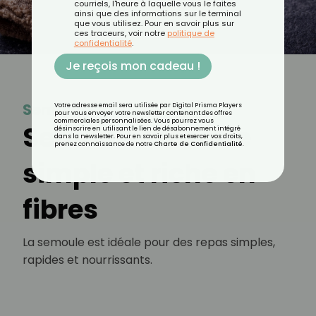
courriels, l'heure à laquelle vous le faites
ainsi que des informations sur le terminal
que vous utilisez. Pour en savoir plus sur
ces traceurs, voir notre
politique de
confidentialité
.
Je reçois mon cadeau !
Semoule
Votre adresse email sera utilisée par Digital Prisma Players
pour vous envoyer votre newsletter contenant des offres
commerciales personnalisées. Vous pourrez vous
Semoule : recette
désinscrire en utilisant le lien de désabonnement intégré
dans la newsletter. Pour en savoir plus et exercer vos droits,
prenez connaissance de notre
Charte de Confidentialité
.
simple et riche en
fibres
La semoule est idéale pour des repas simples,
rapides et nourrissants.