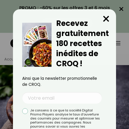
×
PROMO : -60% sur les offres 3 et 6 mois
×
avec le code CROQ60
Recevez
VOIR LA PROMO
gratuitement
180 recettes
inédites de
Accueil
Tag
Semoule
CROQ !
Ainsi que la newsletter promotionnelle
de CROQ.
Je consens à ce que la société Digital
Prisma Players analyse le taux d'ouverture
des courriels pour mesurer et optimiser les
performances des campagnes. Nous
pourrons savoir si vous ouvrez les