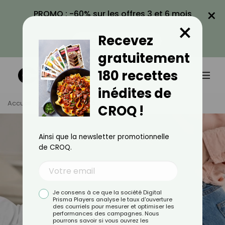
×
PROMO : -60% sur les offres 3 et 6 mois
×
avec le code CROQ60
Recevez
VOIR LA PROMO
gratuitement
180 recettes
inédites de
Accueil
Tag
Obésité
CROQ !
Ainsi que la newsletter promotionnelle
de CROQ.
Je consens à ce que la société Digital
Prisma Players analyse le taux d'ouverture
des courriels pour mesurer et optimiser les
performances des campagnes. Nous
pourrons savoir si vous ouvrez les