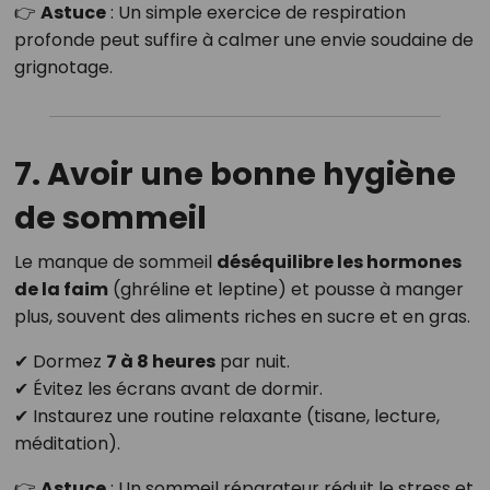
👉
Astuce
: Un simple exercice de respiration
profonde peut suffire à calmer une envie soudaine de
grignotage.
7. Avoir une bonne hygiène
de sommeil
Le manque de sommeil
déséquilibre les hormones
de la faim
(ghréline et leptine) et pousse à manger
plus, souvent des aliments riches en sucre et en gras.
✔ Dormez
7 à 8 heures
par nuit.
✔ Évitez les écrans avant de dormir.
✔ Instaurez une routine relaxante (tisane, lecture,
méditation).
👉
Astuce
: Un sommeil réparateur réduit le stress et