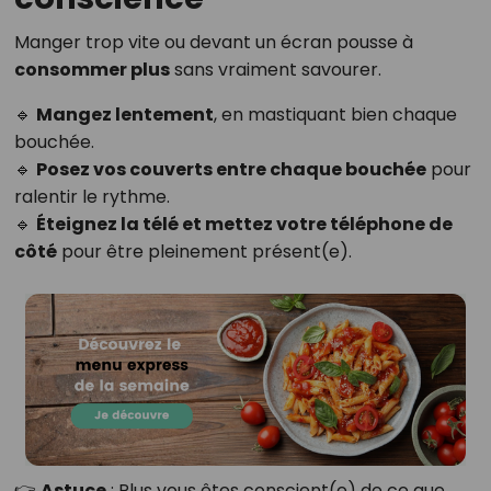
Manger trop vite ou devant un écran pousse à
consommer plus
sans vraiment savourer.
🔹
Mangez lentement
, en mastiquant bien chaque
bouchée.
🔹
Posez vos couverts entre chaque bouchée
pour
ralentir le rythme.
🔹
Éteignez la télé et mettez votre téléphone de
côté
pour être pleinement présent(e).
👉
Astuce
: Plus vous êtes conscient(e) de ce que