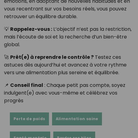
émotions, en adoptant de nouvelles habitudes et en
vous recentrant sur vos besoins réels, vous pouvez
retrouver un équilibre durable.
💡
Rappelez-vous :
L’objectif n’est pas la restriction,
mais l’écoute de soi et la recherche d’un bien-être
global.
🚀
Prêt(e) à reprendre le contrôle ?
Testez ces
astuces dès aujourd’hui et avancez à votre rythme
vers une alimentation plus sereine et équilibrée.
📌
Conseil final
: Chaque petit pas compte, soyez
indulgent(e) avec vous-même et célébrez vos
progrès
Perte de poids
Alimentation saine
Santé mentale
Perdre ses kilos