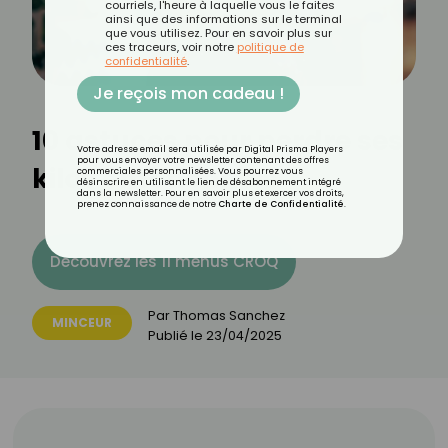
courriels, l'heure à laquelle vous le faites
ainsi que des informations sur le terminal
que vous utilisez. Pour en savoir plus sur
ces traceurs, voir notre
politique de
confidentialité
.
Je reçois mon cadeau !
10 astuces pour perdre ses
Votre adresse email sera utilisée par Digital Prisma Players
pour vous envoyer votre newsletter contenant des offres
kilos émotionnels
commerciales personnalisées. Vous pourrez vous
désinscrire en utilisant le lien de désabonnement intégré
dans la newsletter. Pour en savoir plus et exercer vos droits,
prenez connaissance de notre
Charte de Confidentialité
.
Découvrez les 11 menus CROQ
Par
Thomas Sanchez
MINCEUR
Publié le
23/04/2025