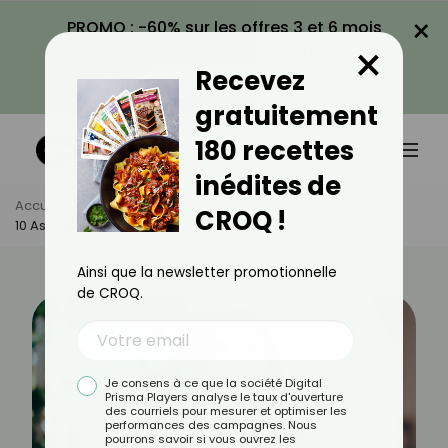
×
PROMO : -60% sur les offres 3 et 6 mois
×
avec le code CROQ60
Recevez
VOIR LA PROMO
gratuitement
180 recettes
inédites de
Accueil
Actus
Minceur
CROQ !
10 Astuces Pour Perdre Ses Kilos Émotionnels
Ainsi que la newsletter promotionnelle
de CROQ.
Je consens à ce que la société Digital
Prisma Players analyse le taux d'ouverture
des courriels pour mesurer et optimiser les
performances des campagnes. Nous
pourrons savoir si vous ouvrez les