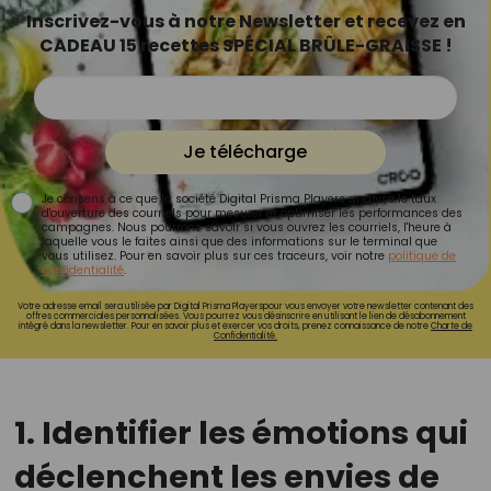
Inscrivez-vous à notre Newsletter et recevez en
CADEAU 15 recettes SPÉCIAL BRÛLE-GRAISSE !
Je télécharge
Je consens à ce que la société Digital Prisma Players analyse le taux
d'ouverture des courriels pour mesurer et optimiser les performances des
campagnes. Nous pourrons savoir si vous ouvrez les courriels, l'heure à
laquelle vous le faites ainsi que des informations sur le terminal que
vous utilisez. Pour en savoir plus sur ces traceurs, voir notre
politique de
confidentialité
.
Votre adresse email sera utilisée par Digital Prisma Playerspour vous envoyer votre newsletter contenant des
offres commerciales personnalisées. Vous pourrez vous désinscrire en utilisant le lien de désabonnement
intégré dans la newsletter. Pour en savoir plus et exercer vos droits, prenez connaissance de notre
Charte de
Confidentialité.
1. Identifier les émotions qui
déclenchent les envies de