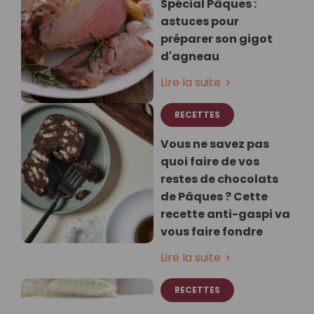
Spécial Pâques :
astuces pour
préparer son gigot
d'agneau
Lire la suite
RECETTES
Vous ne savez pas
quoi faire de vos
restes de chocolats
de Pâques ? Cette
recette anti-gaspi va
vous faire fondre
Lire la suite
RECETTES