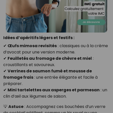
Idées d’apéritifs légers et festifs :
✔
Œufs mimosa revisités
: classiques ou à la crème
d’avocat pour une version moderne.
✔
Feuilletés au fromage de chèvre et miel
:
croustillants et savoureux.
✔
Verrines de saumon fumé et mousse de
fromage frais
: une entrée élégante et facile à
préparer.
✔
Mini tartelettes aux asperges et parmesan
: un
clin d’œil aux légumes de saison.
💡
Astuce
: Accompagnez ces bouchées d’un verre
de cocktail pétillant, comme un kir royal ou une