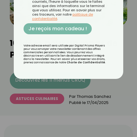
courriels, l'heure à laquelle vous le faites
ainsi que des informations sur le terminal
que vous utilisez. Pour en savoir plus sur
ces traceurs, voir notre
politique de
confidentialité
.
Je reçois mon cadeau !
10 idées pour un repas de
Votre adresse email sera utilisée par Digital Prisma Players
pour vous envoyer votre newsletter contenant des offres
Pâques réussi
commerciales personnalisées. Vous pourrez vous
désinscrire en utilisant le lien de désabonnement intégré
dans la newsletter. Pour en savoir plus et exercer vos droits,
prenez connaissance de notre
Charte de Confidentialité
.
Découvrez les 11 menus CROQ
Par
Thomas Sanchez
ASTUCES CULINAIRES
Publié le
17/04/2025