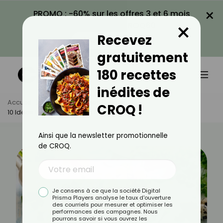
×
PROMO : -60% sur les offres 3 et 6 mois
×
avec le code CROQ60
Recevez
VOIR LA PROMO
gratuitement
180 recettes
inédites de
Accueil
Actus
Astuces Culinaires
CROQ !
10 Idées Pour Un Repas De Pâques Réussi
Ainsi que la newsletter promotionnelle
de CROQ.
Je consens à ce que la société Digital
Prisma Players analyse le taux d'ouverture
des courriels pour mesurer et optimiser les
performances des campagnes. Nous
pourrons savoir si vous ouvrez les