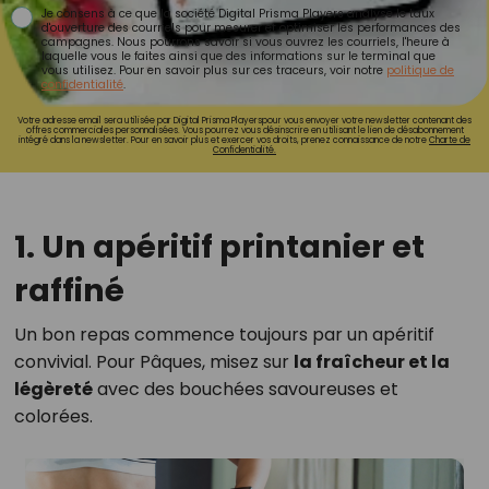
Je consens à ce que la société Digital Prisma Players analyse le taux
d'ouverture des courriels pour mesurer et optimiser les performances des
campagnes. Nous pourrons savoir si vous ouvrez les courriels, l'heure à
laquelle vous le faites ainsi que des informations sur le terminal que
vous utilisez. Pour en savoir plus sur ces traceurs, voir notre
politique de
confidentialité
.
Votre adresse email sera utilisée par Digital Prisma Playerspour vous envoyer votre newsletter contenant des
offres commerciales personnalisées. Vous pourrez vous désinscrire en utilisant le lien de désabonnement
intégré dans la newsletter. Pour en savoir plus et exercer vos droits, prenez connaissance de notre
Charte de
Confidentialité.
1. Un apéritif printanier et
raffiné
Un bon repas commence toujours par un apéritif
convivial. Pour Pâques, misez sur
la fraîcheur et la
légèreté
avec des bouchées savoureuses et
colorées.