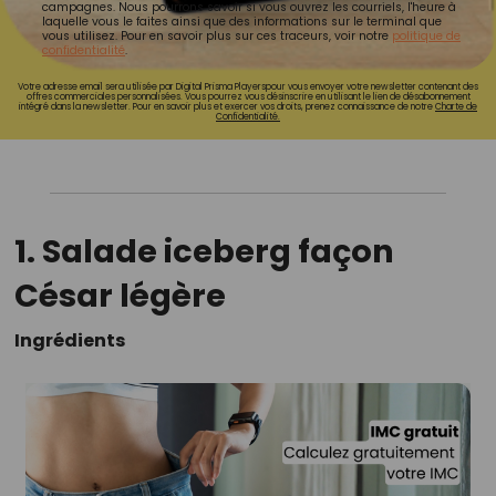
campagnes. Nous pourrons savoir si vous ouvrez les courriels, l'heure à
laquelle vous le faites ainsi que des informations sur le terminal que
vous utilisez. Pour en savoir plus sur ces traceurs, voir notre
politique de
confidentialité
.
Votre adresse email sera utilisée par Digital Prisma Playerspour vous envoyer votre newsletter contenant des
offres commerciales personnalisées. Vous pourrez vous désinscrire en utilisant le lien de désabonnement
intégré dans la newsletter. Pour en savoir plus et exercer vos droits, prenez connaissance de notre
Charte de
Confidentialité.
1. Salade iceberg façon
César légère
Ingrédients