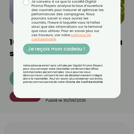
Je consens à ce que la société Digital
Prisma Players analyse le taux d'ouverture
des courriels pour mesurer et optimiser les
performances des campagnes. Nous
pourrons savoir si vous ouvrez les
courriels, l'heure à laquelle vous le faites
ainsi que des informations sur le terminal
que vous utilisez. Pour en savoir plus sur
ces traceurs, voir notre
politique de
10 recettes croquantes à la
confidentialité
.
Je reçois mon cadeau !
salade iceberg
Votre adresse email sera utilisée par Digital Prisma Players
pour vous envoyer votre newsletter contenant des offres
commerciales personnalisées. Vous pourrez vous
désinscrire en utilisant le lien de désabonnement intégré
Découvrez les 11 menus CROQ
dans la newsletter. Pour en savoir plus et exercer vos droits,
prenez connaissance de notre
Charte de Confidentialité
.
Par
CROQ Recettes
RECETTES
Publié le
30/09/2025