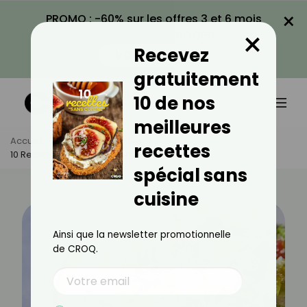
×
PROMO : -60% sur les offres 3 et 6 mois
×
avec le code CROQ60
Recevez
VOIR LA PROMO
gratuitement
10 de nos
meilleures
Accueil
Actus
Recettes
recettes
10 Recettes Croquantes À La Salade Iceberg
spécial sans
cuisine
Ainsi que la newsletter promotionnelle
de CROQ.