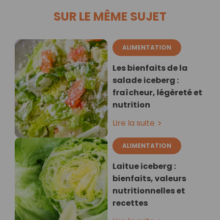
SUR LE MÊME SUJET
ALIMENTATION
Les bienfaits de la
salade iceberg :
fraîcheur, légèreté et
nutrition
Lire la suite
ALIMENTATION
Laitue iceberg :
bienfaits, valeurs
nutritionnelles et
recettes