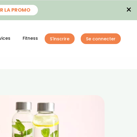
×
R LA PROMO
vices
Fitness
S'inscrire
Se connecter