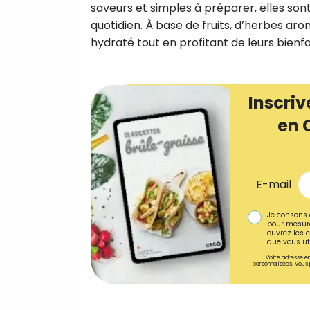
saveurs et simples à préparer, elles son
quotidien. À base de fruits, d’herbes ar
hydraté tout en profitant de leurs bienfai
Inscriv
en 
E-mail
Je consens 
pour mesure
ouvrez les c
que vous uti
Votre adresse em
personnalisées. Vous 