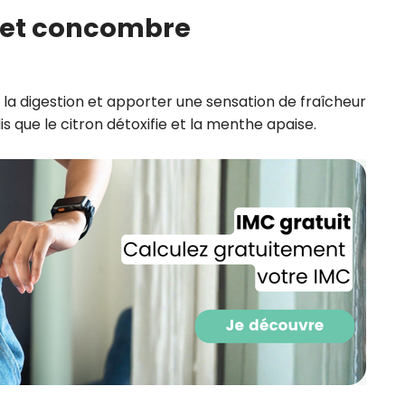
CROQ.
e et concombre
 la digestion et apporter une sensation de fraîcheur
Je consens à ce que la société Digi
Prisma Players analyse le taux d'ou
 que le citron détoxifie et la menthe apaise.
des courriels pour mesurer et optim
performances des campagnes. No
pourrons savoir si vous ouvrez les co
l'heure à laquelle vous le faites ains
des informations sur le terminal qu
utilisez. Pour en savoir plus sur ces 
voir notre
politique de confidentialit
Je reçois mon cadeau !
Votre adresse email sera utilisée par Digital Prisma Playe
envoyer votre newsletter contenant des offres commercial
personnalisées. Vous pourrez vous désinscrire en utilisan
désabonnement intégré dans la newsletter. Pour en savoi
exercer vos droits, prenez connaissance de notre
Charte 
Confidentialité
.