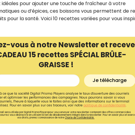
t idéales pour ajouter une touche de fraîcheur à votre
omatiques ou d’épices, ces boissons vous permettent de r
ts pour la santé. Voici 10 recettes variées pour vous inspi
ez-vous à notre Newsletter et receve
CADEAU 15 recettes SPÉCIAL BRÛLE-
GRAISSE !
Je télécharge
à ce que la société Digital Prisma Players analyse le taux d'ouverture des courriels
r et optimiser les performances des campagnes. Nous pourrons savoir si vous
Recevez gratuitemen
ourriels, l'heure à laquelle vous le faites ainsi que des informations sur le terminal
lisez. Pour en savoir plus sur ces traceurs, voir notre
politique de confidentialité
.
recettes inédites de
ail sera utilisée par Digital Prisma Playerspour vous envoyer votre newsletter contenant des offres commerciales
pourrez vous désinscrire en utilisant le lien de désabonnement intégré dans la newsletter. Pour en savoir plus et exerc
!
vos droits, prenez connaissance de notre
Charte de Confidentialité.
Ainsi que la newsletter promotio