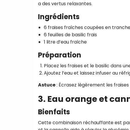
a des vertus relaxantes.
Ingrédients
6 fraises fraîches coupées en tranch
6 feuilles de basilic frais
1 litre d’eau fraîche
Préparation
Placez les fraises et le basilic dans un
Ajoutez l’eau et laissez infuser au réf
Astuce
: Écrasez légèrement les fraises p
3. Eau orange et can
Bienfaits
Cette combinaison réchauffante est parf
et la cannelle aide à réguler la glycémie.