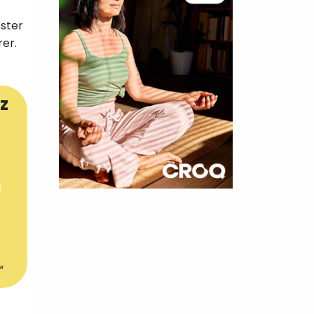
ester
rer.
z
×
t 180
 CROQ
er
nnelle de