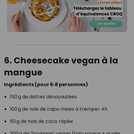
6. Cheesecake vegan à la
mangue
Ingrédients (pour 6‑8 personnes)
150 g de dattes dénoyautées
100 g de noix de cajou mises à tremper 4h
50 g de noix de coco râpée
300 g de “fromage” vegan (tofu soyeux + purée