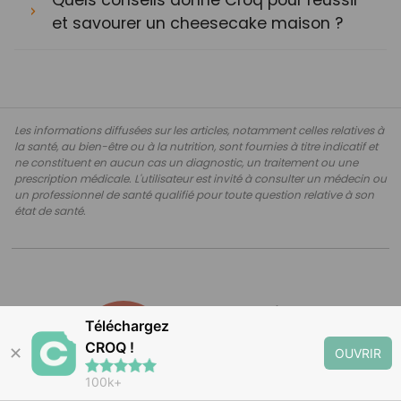
et savourer un cheesecake maison ?
Les informations diffusées sur les articles, notamment celles relatives à
la santé, au bien-être ou à la nutrition, sont fournies à titre indicatif et
ne constituent en aucun cas un diagnostic, un traitement ou une
prescription médicale. L'utilisateur est invité à consulter un médecin ou
un professionnel de santé qualifié pour toute question relative à son
état de santé.
Par
CROQ Minceur
Téléchargez
Contenus Minceur
CROQ !
✕
OUVRIR
Le
12/12/2025
100k+