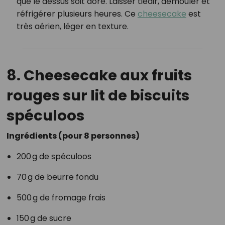
que le dessus soit doré. Laisser tiédir, démouler et
réfrigérer plusieurs heures. Ce
cheesecake
est
très aérien, léger en texture.
8. Cheesecake aux fruits
rouges sur lit de biscuits
spéculoos
Ingrédients (pour 8 personnes)
200 g de spéculoos
70 g de beurre fondu
500 g de fromage frais
150 g de sucre