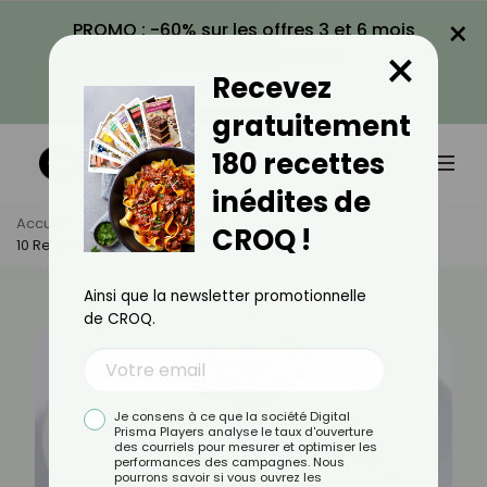
×
PROMO : -60% sur les offres 3 et 6 mois
×
avec le code CROQ60
Recevez
VOIR LA PROMO
gratuitement
180 recettes
inédites de
Accueil
Actus
Recettes
CROQ !
10 Recettes De Cheesecake Pour Tous Les Goûts
Ainsi que la newsletter promotionnelle
de CROQ.
Je consens à ce que la société Digital
Prisma Players analyse le taux d'ouverture
des courriels pour mesurer et optimiser les
performances des campagnes. Nous
pourrons savoir si vous ouvrez les