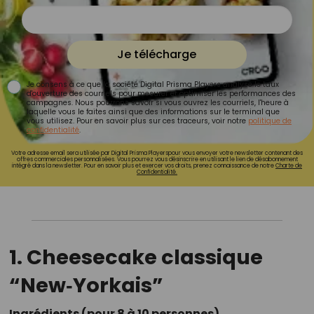
Je télécharge
Je consens à ce que la société Digital Prisma Players analyse le taux
d'ouverture des courriels pour mesurer et optimiser les performances des
campagnes. Nous pourrons savoir si vous ouvrez les courriels, l'heure à
laquelle vous le faites ainsi que des informations sur le terminal que
vous utilisez. Pour en savoir plus sur ces traceurs, voir notre
politique de
confidentialité
.
Votre adresse email sera utilisée par Digital Prisma Playerspour vous envoyer votre newsletter contenant des
offres commerciales personnalisées. Vous pourrez vous désinscrire en utilisant le lien de désabonnement
intégré dans la newsletter. Pour en savoir plus et exercer vos droits, prenez connaissance de notre
Charte de
Confidentialité.
1. Cheesecake classique
“New‑Yorkais”
Ingrédients (pour 8 à 10 personnes)