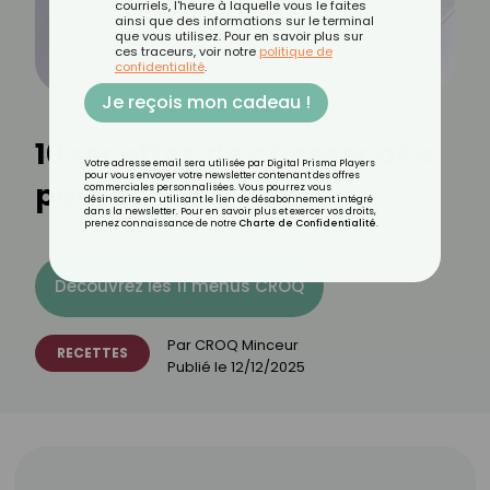
courriels, l'heure à laquelle vous le faites
ainsi que des informations sur le terminal
que vous utilisez. Pour en savoir plus sur
ces traceurs, voir notre
politique de
confidentialité
.
Je reçois mon cadeau !
10 recettes de cheesecake
Votre adresse email sera utilisée par Digital Prisma Players
pour vous envoyer votre newsletter contenant des offres
pour tous les goûts
commerciales personnalisées. Vous pourrez vous
désinscrire en utilisant le lien de désabonnement intégré
dans la newsletter. Pour en savoir plus et exercer vos droits,
prenez connaissance de notre
Charte de Confidentialité
.
Découvrez les 11 menus CROQ
Par
CROQ Minceur
RECETTES
Publié le
12/12/2025