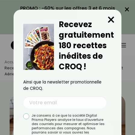
×
PROMO : -60% sur les offres 3 et 6 mois
×
avec le code CROQ60
Recevez
VOIR LA PROMO
gratuitement
180 recettes
inédites de
Accueil
Actus
Recettes
CROQ !
Recette Du Cheesecake Japonais : Un Dessert Ultra-Léger Et
Aérien
Ainsi que la newsletter promotionnelle
de CROQ.
Je consens à ce que la société Digital
Prisma Players analyse le taux d'ouverture
des courriels pour mesurer et optimiser les
performances des campagnes. Nous
pourrons savoir si vous ouvrez les