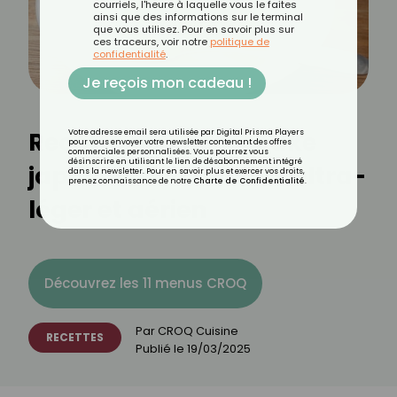
courriels, l'heure à laquelle vous le faites
ainsi que des informations sur le terminal
que vous utilisez. Pour en savoir plus sur
ces traceurs, voir notre
politique de
confidentialité
.
Je reçois mon cadeau !
Recette du cheesecake
Votre adresse email sera utilisée par Digital Prisma Players
pour vous envoyer votre newsletter contenant des offres
commerciales personnalisées. Vous pourrez vous
désinscrire en utilisant le lien de désabonnement intégré
japonais : un dessert ultra-
dans la newsletter. Pour en savoir plus et exercer vos droits,
prenez connaissance de notre
Charte de Confidentialité
.
léger et aérien
Découvrez les 11 menus CROQ
Par
CROQ Cuisine
RECETTES
Publié le
19/03/2025