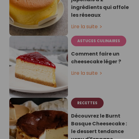
ingrédients qui affole
les réseaux
Lire la suite
ASTUCES CULINAIRES
Comment faire un
cheesecake léger ?
Lire la suite
RECETTES
Découvrez le Burnt
Basque Cheesecake :
le dessert tendance