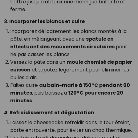
battre jusqu’à obtenir une meringue brillante et
ferme.
3. Incorporer les blancs et cuire
Incorporez délicatement les blancs montés à la
pâte, en mélangeant avec une
spatule en
effectuant des mouvements circulaires
pour
ne pas casser les blancs.
Versez la pâte dans un
moule chemisé de papier
cuisson
et tapotez légèrement pour éliminer les
bulles d’air.
Faites cuire
au bain-marie à 150°C pendant 60
minutes
, puis baissez à
120°C pour encore 20
minutes
.
4. Refroidissement et dégustation
Laissez le cheesecake refroidir dans le four éteint,
porte entrouverte, pour éviter un choc thermique.
Une fois refroidi, démoulez-le délicatement et