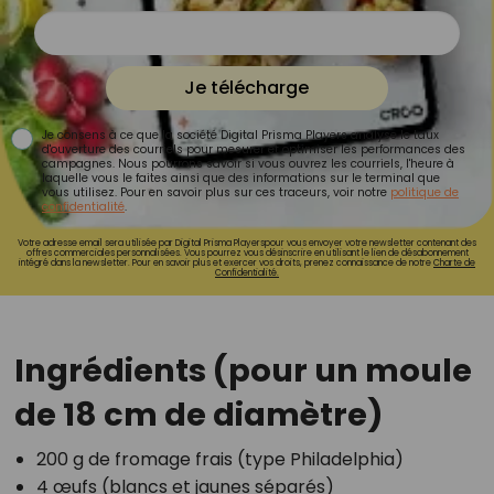
Je télécharge
Je consens à ce que la société Digital Prisma Players analyse le taux
d'ouverture des courriels pour mesurer et optimiser les performances des
campagnes. Nous pourrons savoir si vous ouvrez les courriels, l'heure à
laquelle vous le faites ainsi que des informations sur le terminal que
vous utilisez. Pour en savoir plus sur ces traceurs, voir notre
politique de
confidentialité
.
Votre adresse email sera utilisée par Digital Prisma Playerspour vous envoyer votre newsletter contenant des
offres commerciales personnalisées. Vous pourrez vous désinscrire en utilisant le lien de désabonnement
intégré dans la newsletter. Pour en savoir plus et exercer vos droits, prenez connaissance de notre
Charte de
Confidentialité.
Ingrédients (pour un moule
de 18 cm de diamètre)
200 g de fromage frais (type Philadelphia)
4 œufs (blancs et jaunes séparés)