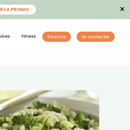
×
R LA PROMO
vices
Fitness
S'inscrire
Se connecter