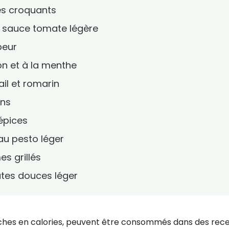
es croquants
a sauce tomate légère
peur
on et à la menthe
ail et romarin
ons
 épices
au pesto léger
s grillés
tates douces léger
ches en calories, peuvent être consommés dans des rec