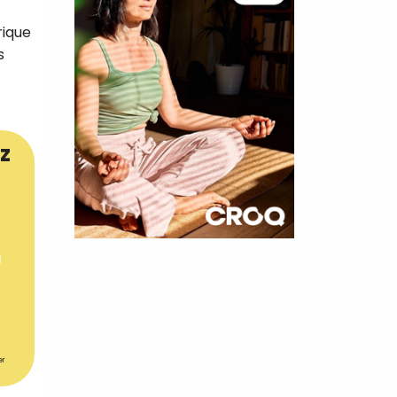
rique
s
z
×
t 180
 CROQ
er
nnelle de