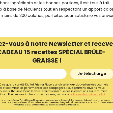
bons ingrédients et les bonnes portions, il est tout à fait
x à base de féculents tout en respectant un apport calo
moins de 300 calories, parfaites pour satisfaire vos envie
ez-vous à notre Newsletter et receve
CADEAU 15 recettes SPÉCIAL BRÛLE-
GRAISSE !
Je télécharge
Recevez gratuitemen
à ce que la société Digital Prisma Players analyse le taux d'ouverture des courriels
r et optimiser les performances des campagnes. Nous pourrons savoir si vous
recettes inédites de
ourriels, l'heure à laquelle vous le faites ainsi que des informations sur le terminal
lisez. Pour en savoir plus sur ces traceurs, voir notre
politique de confidentialité
.
!
ail sera utilisée par Digital Prisma Playerspour vous envoyer votre newsletter contenant des offres commerciales
pourrez vous désinscrire en utilisant le lien de désabonnement intégré dans la newsletter. Pour en savoir plus et exerc
vos droits, prenez connaissance de notre
Charte de Confidentialité.
Ainsi que la newsletter promotio