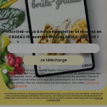
Inscrivez-vous à notre Newsletter et recevez en
CADEAU 15 recettes SPÉCIAL BRÛLE-GRAISSE !
Je télécharge
Je consens à ce que la société Digital Prisma Players analyse le taux
d'ouverture des courriels pour mesurer et optimiser les performances des
campagnes. Nous pourrons savoir si vous ouvrez les courriels, l'heure à
laquelle vous le faites ainsi que des informations sur le terminal que
vous utilisez. Pour en savoir plus sur ces traceurs, voir notre
politique de
confidentialité
.
Votre adresse email sera utilisée par Digital Prisma Playerspour vous envoyer votre newsletter contenant des
offres commerciales personnalisées. Vous pourrez vous désinscrire en utilisant le lien de désabonnement
intégré dans la newsletter. Pour en savoir plus et exercer vos droits, prenez connaissance de notre
Charte de
Confidentialité.