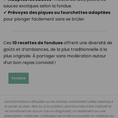
sauces exotiques selon la fondue.
✔
Prévoyez des piques ou fourchettes adaptées
pour plonger facilement sans se brûler.
Ces
10 recettes de fondues
offrent une diversité de
goûts et d’ambiances, de la plus traditionnelle à la
plus originale. À partager sans modération autour
d’un bon repas convivial !
Fondue
Les informations diffusées sur les articles, notamment celles relatives à
la santé, au bien-être ou à la nutrition, sont fournies à titre indicatif et
ne constituent en aucun cas un diagnostic, un traitement ou une
prescription médicale. L'utilisateur est invité à consulter un médecin ou