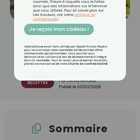
courriels, l'heure à laquelle vous le faites
ainsi que des informations sur le terminal
que vous utilisez. Pour en savoir plus sur
ces traceurs, voir notre
politique de
confidentialité
.
Je reçois mon cadeau !
10 recettes de fondues
Votre adresse email sera utilisée par Digital Prisma Players
pour vous envoyer votre newsletter contenant des offres
commerciales personnalisées. Vous pourrez vous
désinscrire en utilisant le lien de désabonnement intégré
dans la newsletter. Pour en savoir plus et exercer vos droits,
Découvrez les 11 menus CROQ
prenez connaissance de notre
Charte de Confidentialité
.
Par
CROQ Minceur
RECETTES
Publié le
03/03/2026
Sommaire