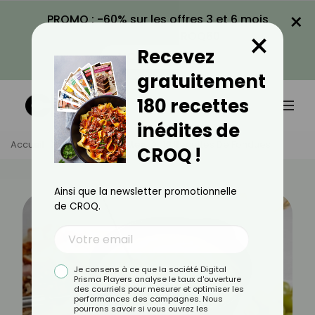
×
PROMO : -60% sur les offres 3 et 6 mois
×
avec le code CROQ60
Recevez
VOIR LA PROMO
gratuitement
180 recettes
inédites de
Accueil
Actus
Recettes
10 Recettes De Fondues
CROQ !
Ainsi que la newsletter promotionnelle
de CROQ.
Je consens à ce que la société Digital
Prisma Players analyse le taux d'ouverture
des courriels pour mesurer et optimiser les
performances des campagnes. Nous
pourrons savoir si vous ouvrez les