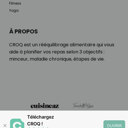
Fitness
Yoga
À PROPOS
CROQ est un rééquilibrage alimentaire qui vous
aide à planifier vos repas selon 3 objectifs :
minceur, maladie chronique, étapes de vie.
Téléchargez
CROQ !
✕
OUVRIR