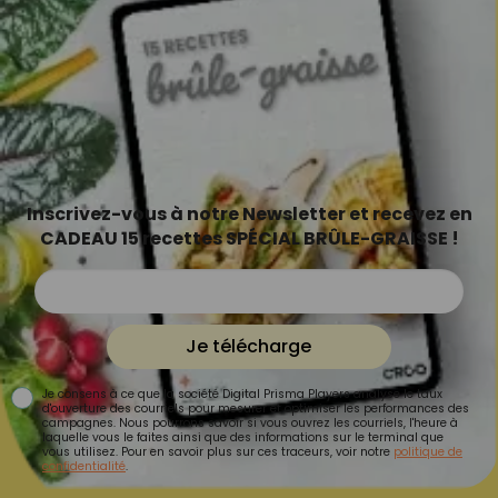
Inscrivez-vous à notre Newsletter et recevez en
CADEAU 15 recettes SPÉCIAL BRÛLE-GRAISSE !
Je télécharge
Je consens à ce que la société Digital Prisma Players analyse le taux
d'ouverture des courriels pour mesurer et optimiser les performances des
campagnes. Nous pourrons savoir si vous ouvrez les courriels, l'heure à
laquelle vous le faites ainsi que des informations sur le terminal que
vous utilisez. Pour en savoir plus sur ces traceurs, voir notre
politique de
confidentialité
.