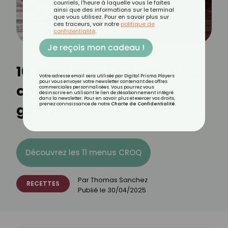
courriels, l'heure à laquelle vous le faites
ainsi que des informations sur le terminal
que vous utilisez. Pour en savoir plus sur
ces traceurs, voir notre
politique de
confidentialité
.
Je reçois mon cadeau !
10 recettes de gâteaux au
Votre adresse email sera utilisée par Digital Prisma Players
pour vous envoyer votre newsletter contenant des offres
chocolat pour tous les
commerciales personnalisées. Vous pourrez vous
désinscrire en utilisant le lien de désabonnement intégré
dans la newsletter. Pour en savoir plus et exercer vos droits,
gourmands
prenez connaissance de notre
Charte de Confidentialité
.
Découvrez les 11 menus CROQ
Par
Thomas Sanchez
RECETTES
Publié le
30/04/2025