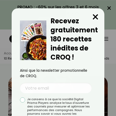
×
PROMO : -60% sur les offres 3 et 6 mois
×
avec le code CROQ60
Recevez
VOIR LA PROMO
gratuitement
180 recettes
inédites de
Accueil
Actus
Recettes
CROQ !
10 Recettes De Gâteaux Au Chocolat Pour Tous Les Gourmands
Ainsi que la newsletter promotionnelle
de CROQ.
Je consens à ce que la société Digital
Prisma Players analyse le taux d'ouverture
des courriels pour mesurer et optimiser les
performances des campagnes. Nous
pourrons savoir si vous ouvrez les