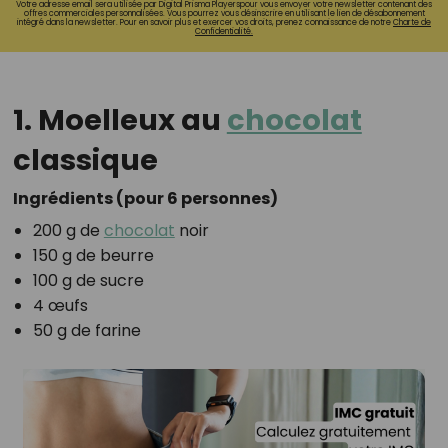
Votre adresse email sera utilisée par Digital Prisma Playerspour vous envoyer votre newsletter contenant des
offres commerciales personnalisées. Vous pourrez vous désinscrire en utilisant le lien de désabonnement
intégré dans la newsletter. Pour en savoir plus et exercer vos droits, prenez connaissance de notre
Charte de
Confidentialité.
1. Moelleux au
chocolat
classique
Ingrédients (pour 6 personnes)
200 g de
chocolat
noir
150 g de beurre
100 g de sucre
4 œufs
50 g de farine