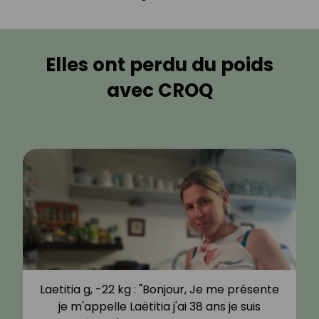
Elles ont perdu du poids
avec CROQ
ésente
Sandra R, -20 kg : "J’ai donc toujours été
uis
une bonne vivante qui se faisait plaisir en