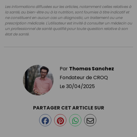
Les informations diffusées sur les articles, notamment celles relatives à
la santé, au bien-être ou à la nutrition, sont fournies à titre indicatif et
ne constituent en aucun cas un diagnostic, un traitement ou une
prescription médicale. L'utilisateur est invité à consulter un médecin ou
un professionnel de santé qualifié pour toute question relative à son
état de santé.
Par
Thomas Sanchez
Fondateur de CROQ
Le
30/04/2025
PARTAGER CET ARTICLE SUR