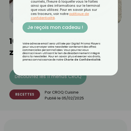
courriels, l'heure à laquelle vous le faites
ainsi que des informations sur le terminal
que vous utilisez. Pour en savoir plus sur
ces traceurs, voir notre
politique de
confidentialité
.
Je reçois mon cadeau !
10 recettes de gâteaux
Votre adresse email sera utilisée par Digital Prisma Players
pour vous envoyer votre newsletter contenant des offres
zébrés
commerciales personnalisées. Vous pourrez vous
désinscrire en utilisant le lien de désabonnement intégré
dans la newsletter. Pour en savoir plus et exercer vos droits,
prenez connaissance de notre
Charte de Confidentialité
.
Découvrez les 11 menus CROQ
Par
CROQ Cuisine
RECETTES
Publié le
05/02/2025