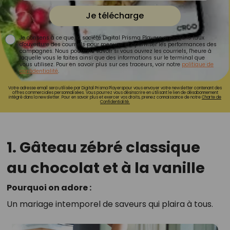
Je télécharge
Je consens à ce que la société Digital Prisma Players analyse le taux
d'ouverture des courriels pour mesurer et optimiser les performances des
campagnes. Nous pourrons savoir si vous ouvrez les courriels, l'heure à
laquelle vous le faites ainsi que des informations sur le terminal que
vous utilisez. Pour en savoir plus sur ces traceurs, voir notre
politique de
confidentialité
.
Votre adresse email sera utilisée par Digital Prisma Playerspour vous envoyer votre newsletter contenant des
offres commerciales personnalisées. Vous pourrez vous désinscrire en utilisant le lien de désabonnement
intégré dans la newsletter. Pour en savoir plus et exercer vos droits, prenez connaissance de notre
Charte de
Confidentialité.
1. Gâteau zébré classique
au chocolat et à la vanille
Pourquoi on adore :
Un mariage intemporel de saveurs qui plaira à tous.