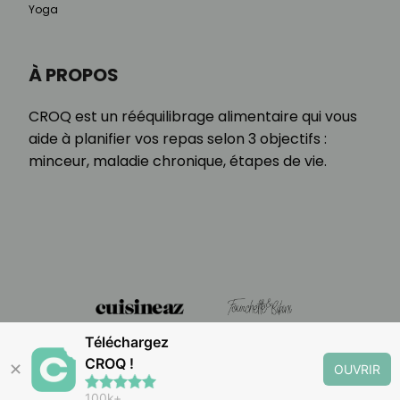
Yoga
À PROPOS
CROQ est un rééquilibrage alimentaire qui vous
aide à planifier vos repas selon 3 objectifs :
minceur, maladie chronique, étapes de vie.
Téléchargez
CROQ !
✕
OUVRIR
100k+