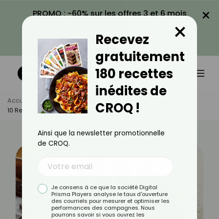
×
PROMO : -60% sur les offres 3 et 6 mois
×
avec le code CROQ60
Recevez
VOIR LA PROMO
gratuitement
180 recettes
inédites de
Accueil
Actus
Recettes
CROQ !
10 Recettes De Gâteaux Zébrés
Ainsi que la newsletter promotionnelle
de CROQ.
Je consens à ce que la société Digital
Prisma Players analyse le taux d'ouverture
des courriels pour mesurer et optimiser les
performances des campagnes. Nous
pourrons savoir si vous ouvrez les