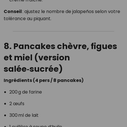
Conseil
: ajustez le nombre de jalapeños selon votre
tolérance au piquant.
8. Pancakes chèvre, figues
et miel (version
salée‑sucrée)
Ingrédients (4 pers / 8 pancakes)
200 g de farine
2 œufs
300 ml de lait
1 cuillère à soupe d’huile