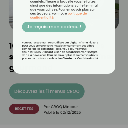
courriels, l'heure à laquelle vous le faites
ainsi que des informations sur le terminal
que vous utilisez. Pour en savoir plus sur
ces traceurs, voir notre
politique de
confidentialité
.
Je reçois mon cadeau !
10 recettes de pancakes
Votre adresse email sera utilisée par Digital Prisma Players
pour vous envoyer votre newsletter contenant des offres
commerciales personnalisées. Vous pourrez vous
désinscrire en utilisant le lien de désabonnement intégré
salés : de l’entrée au dîner
dans la newsletter. Pour en savoir plus et exercer vos droits,
prenez connaissance de notre
Charte de Confidentialité
.
gourmand
Découvrez les 11 menus CROQ
Par
CROQ Minceur
RECETTES
Publié le
02/12/2025