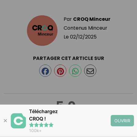
Par
CROQ Minceur
Contenus Minceur
Le
02/12/2025
PARTAGER CET ARTICLE SUR
5.0
/5
Téléchargez
CROQ !
✕
OUVRIR
sur 1 avis
100k+