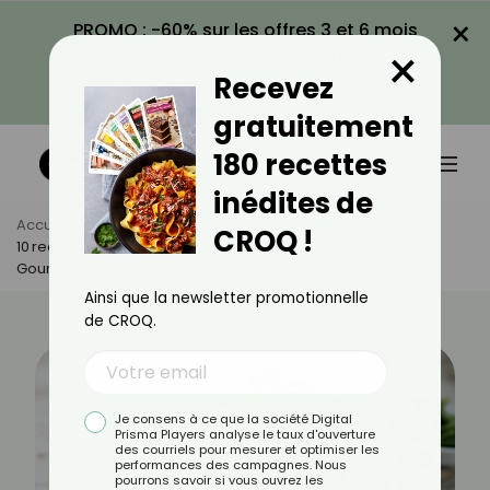
×
PROMO : -60% sur les offres 3 et 6 mois
×
avec le code CROQ60
Recevez
VOIR LA PROMO
gratuitement
180 recettes
inédites de
Accueil
Actus
Recettes
CROQ !
10 Recettes De Pancakes Salés : De L’entrée Au Dîner
Gourmand
Ainsi que la newsletter promotionnelle
de CROQ.
Je consens à ce que la société Digital
Prisma Players analyse le taux d'ouverture
des courriels pour mesurer et optimiser les
performances des campagnes. Nous
pourrons savoir si vous ouvrez les