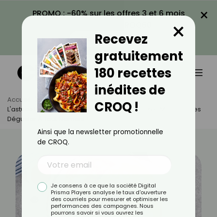
×
PROMO : -60% sur les offres 3 et 6 mois
×
avec le code CROQ60
Recevez
VOIR LA PROMO
gratuitement
180 recettes
inédites de
Accueil
Actus
Astuces Culinaires
CROQ !
L'astuce Pratique Pour Conserver Vos Pancakes Maison Et Les
Déguster À Tout Moment !
Ainsi que la newsletter promotionnelle
de CROQ.
Je consens à ce que la société Digital
Prisma Players analyse le taux d'ouverture
des courriels pour mesurer et optimiser les
performances des campagnes. Nous
pourrons savoir si vous ouvrez les