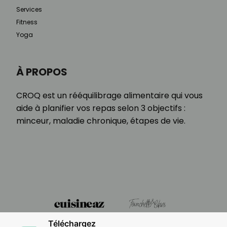
Services
Fitness
Yoga
À PROPOS
CROQ est un rééquilibrage alimentaire qui vous
aide à planifier vos repas selon 3 objectifs :
minceur, maladie chronique, étapes de vie.
Téléchargez