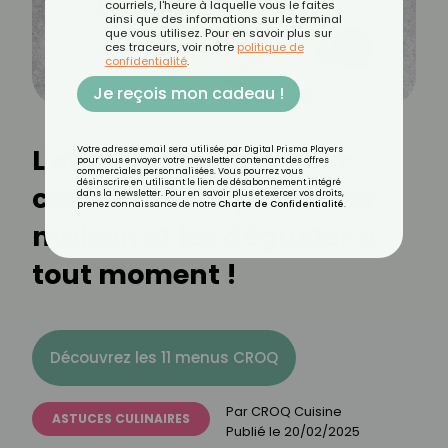
courriels, l'heure à laquelle vous le faites
ainsi que des informations sur le terminal
que vous utilisez. Pour en savoir plus sur
ces traceurs, voir notre
politique de
confidentialité
.
Je reçois mon cadeau !
L'astuce pratique pour
Votre adresse email sera utilisée par Digital Prisma Players
pour vous envoyer votre newsletter contenant des offres
commerciales personnalisées. Vous pourrez vous
désinscrire en utilisant le lien de désabonnement intégré
conserver vos pancakes
dans la newsletter. Pour en savoir plus et exercer vos droits,
prenez connaissance de notre
Charte de Confidentialité
.
maison et les déguster à
tout moment !
Découvrez les 11 menus CROQ
Par
CROQ Cuisine
ASTUCES CULINAIRES
Publié le
20/02/2025