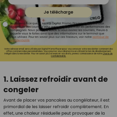
Je télécharge
Je consens à ce que la société Digital Prisma Players analyse le taux
d'ouverture des courriels pour mesurer et optimiser les performances des
campagnes. Nous pourrons savoir si vous ouvrez les courriels, l'heure à
laquelle vous le faites ainsi que des informations sur le terminal que
vous utilisez. Pour en savoir plus sur ces traceurs, voir notre
politique de
confidentialité
.
Votre adresse email sera utilisée par Digital Prisma Playerspour vous envoyer votre newsletter contenant des
offres commerciales personnalisées. Vous pourrez vous désinscrire en utilisant le lien de désabonnement
intégré dans la newsletter. Pour en savoir plus et exercer vos droits, prenez connaissance de notre
Charte de
Confidentialité.
1. Laissez refroidir avant de
congeler
Avant de placer vos pancakes au congélateur, il est
primordial de les laisser refroidir complètement. En
effet, une chaleur résiduelle peut provoquer de la