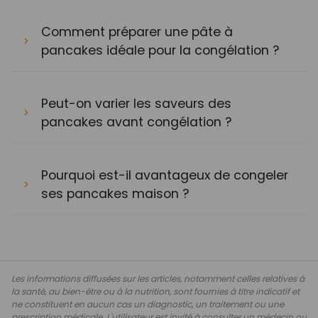
Comment préparer une pâte à
pancakes idéale pour la congélation ?
Peut-on varier les saveurs des
pancakes avant congélation ?
Pourquoi est-il avantageux de congeler
ses pancakes maison ?
Les informations diffusées sur les articles, notamment celles relatives à
la santé, au bien-être ou à la nutrition, sont fournies à titre indicatif et
ne constituent en aucun cas un diagnostic, un traitement ou une
prescription médicale. L'utilisateur est invité à consulter un médecin ou