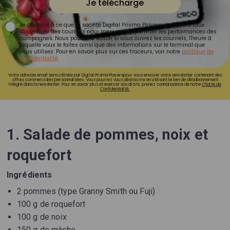
Je télécharge
Je consens à ce que la société Digital Prisma Players analyse le taux
d'ouverture des courriels pour mesurer et optimiser les performances des
campagnes. Nous pourrons savoir si vous ouvrez les courriels, l'heure à
laquelle vous le faites ainsi que des informations sur le terminal que
vous utilisez. Pour en savoir plus sur ces traceurs, voir notre
politique de
confidentialité
.
Votre adresse email sera utilisée par Digital Prisma Playerspour vous envoyer votre newsletter contenant des
offres commerciales personnalisées. Vous pourrez vous désinscrire en utilisant le lien de désabonnement
intégré dans la newsletter. Pour en savoir plus et exercer vos droits, prenez connaissance de notre
Charte de
Confidentialité.
1. Salade de pommes, noix et
roquefort
Ingrédients
2 pommes (type Granny Smith ou Fuji)
100 g de roquefort
100 g de noix
150 g de mâche