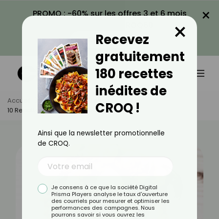
×
PROMO : -60% sur les offres 3 et 6 mois
×
avec le code CROQ60
Recevez
VOIR LA PROMO
gratuitement
180 recettes
inédites de
Accueil
Actus
Recettes
CROQ !
10 Recettes De Salades D'automne
Ainsi que la newsletter promotionnelle
de CROQ.
Je consens à ce que la société Digital
Prisma Players analyse le taux d'ouverture
des courriels pour mesurer et optimiser les
performances des campagnes. Nous
pourrons savoir si vous ouvrez les