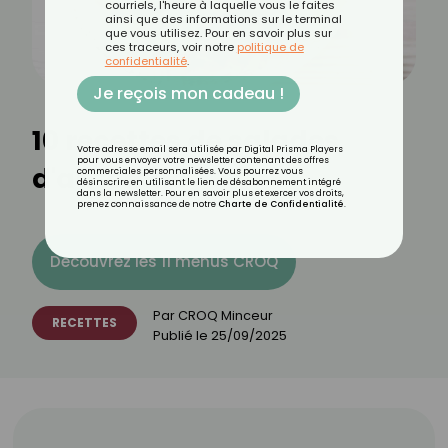
courriels, l'heure à laquelle vous le faites
ainsi que des informations sur le terminal
que vous utilisez. Pour en savoir plus sur
ces traceurs, voir notre
politique de
confidentialité
.
Je reçois mon cadeau !
10 recettes de salades
Votre adresse email sera utilisée par Digital Prisma Players
pour vous envoyer votre newsletter contenant des offres
d'automne
commerciales personnalisées. Vous pourrez vous
désinscrire en utilisant le lien de désabonnement intégré
dans la newsletter. Pour en savoir plus et exercer vos droits,
prenez connaissance de notre
Charte de Confidentialité
.
Découvrez les 11 menus CROQ
Par
CROQ Minceur
RECETTES
Publié le
25/09/2025