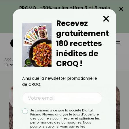
×
PROMO : -60% sur les offres 3 et 6 mois
×
avec le code CROQ60
Recevez
VOIR LA PROMO
gratuitement
180 recettes
inédites de
Accueil
Actus
Recettes
CROQ !
10 Recettes Gourmandes Au Fromage Fondu
Ainsi que la newsletter promotionnelle
de CROQ.
Je consens à ce que la société Digital
Prisma Players analyse le taux d'ouverture
des courriels pour mesurer et optimiser les
performances des campagnes. Nous
pourrons savoir si vous ouvrez les