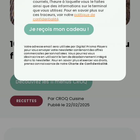
courriels, l'heure à laquelle vous le faites
ainsi que des informations sur le terminal
que vous utilisez. Pour en savoir plus sur
ces traceurs, voir notre
politique de
confidentialité
.
Je reçois mon cadeau !
10 recettes gourmandes au
Votre adresse email sera utilisée par Digital Prisma Players
pour vous envoyer votre newsletter contenant des offres
fromage fondu
commerciales personnalisées. Vous pourrez vous
désinscrire en utilisant le lien de désabonnement intégré
dans la newsletter. Pour en savoir plus et exercer vos droits,
prenez connaissance de notre
Charte de Confidentialité
.
Découvrez les 11 menus CROQ
Par
CROQ Cuisine
RECETTES
Publié le
22/02/2025