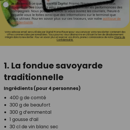
Je consens à ce que la société Digital Prisma Players analyse le taux
d'ouverture des courriels pour mesurer et optimiser les performances des
campagnes. Nous pourrons savoir si vous ouvrez les courriels, l'heure à
laquelle vous le faites ainsi que des informations sur le terminal que
vous utilisez. Pour en savoir plus sur ces traceurs, voir notre
politique de
confidentialité
.
Votre adresse email sera utilisée par Digital Prisma Playerspour vous envoyer votre newsletter contenant des
offres commerciales personnalisées. Vous pourrez vous désinscrire en utilisant le lien de désabonnement
intégré dans la newsletter. Pour en savoir plus et exercer vos droits, prenez connaissance de notre
Charte de
Confidentialité.
1. La fondue savoyarde
traditionnelle
Ingrédients (pour 4 personnes)
400 g de comté
300 g de beaufort
300 g d’emmental
1 gousse d’ail
30 cl de vin blanc sec