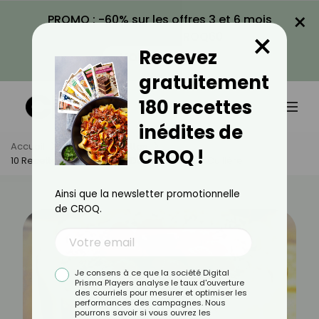
×
PROMO : -60% sur les offres 3 et 6 mois
×
avec le code CROQ60
Recevez
VOIR LA PROMO
gratuitement
180 recettes
inédites de
Accueil
Actus
Recettes
CROQ !
10 Recettes Légères Avec Des Biscuits À La Cuillère
Ainsi que la newsletter promotionnelle
de CROQ.
Je consens à ce que la société Digital
Prisma Players analyse le taux d'ouverture
des courriels pour mesurer et optimiser les
performances des campagnes. Nous
pourrons savoir si vous ouvrez les