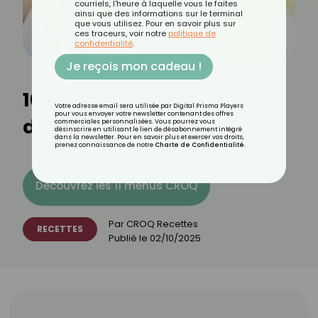
courriels, l'heure à laquelle vous le faites
ainsi que des informations sur le terminal
que vous utilisez. Pour en savoir plus sur
ces traceurs, voir notre
politique de
confidentialité
.
Je reçois mon cadeau !
10 recettes légères avec
Votre adresse email sera utilisée par Digital Prisma Players
pour vous envoyer votre newsletter contenant des offres
des biscuits à la cuillère
commerciales personnalisées. Vous pourrez vous
désinscrire en utilisant le lien de désabonnement intégré
dans la newsletter. Pour en savoir plus et exercer vos droits,
prenez connaissance de notre
Charte de Confidentialité
.
Découvrez les 11 menus CROQ
Par
CROQ Recettes
RECETTES
Publié le
02/10/2025