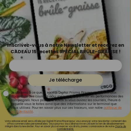
Inscrivez-vous à notre Newsletter et recevez en
CADEAU 15 recettes SPÉCIAL BRÛLE-GRAISSE !
Je télécharge
Je consens à ce que la société Digital Prisma Players analyse le taux
d'ouverture des courriels pour mesurer et optimiser les performances des
campagnes. Nous pourrons savoir si vous ouvrez les courriels, l'heure à
laquelle vous le faites ainsi que des informations sur le terminal que
vous utilisez. Pour en savoir plus sur ces traceurs, voir notre
politique de
confidentialité
.
Votre adresse email sera utilisée par Digital Prisma Playerspour vous envoyer votre newsletter contenant des
offres commerciales personnalisées. Vous pourrez vous désinscrire en utilisant le lien de désabonnement
intégré dans la newsletter. Pour en savoir plus et exercer vos droits, prenez connaissance de notre
Charte de
Confidentialité.