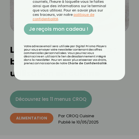
courriels, l'heure à laquelle vous le faites
ainsi que des informations sur le terminal
que vous utilisez. Pour en savoir plus sur
ces traceurs, voir notre
politique de
confidentialité
.
Je reçois mon cadeau !
Les biscuits à la cuillère :
Votre adresse email sera utilisée par Digital Prisma Players
pour vous envoyer votre newsletter contenant des offres
commerciales personnalisées. Vous pourrez vous
désinscrire en utilisant le lien de désabonnement intégré
bienfaits, calories et
dans la newsletter. Pour en savoir plus et exercer vos droits,
prenez connaissance de notre
Charte de Confidentialité
.
utilisation en cuisine
Découvrez les 11 menus CROQ
Par
CROQ Cuisine
ALIMENTATION
Publié le
10/05/2025