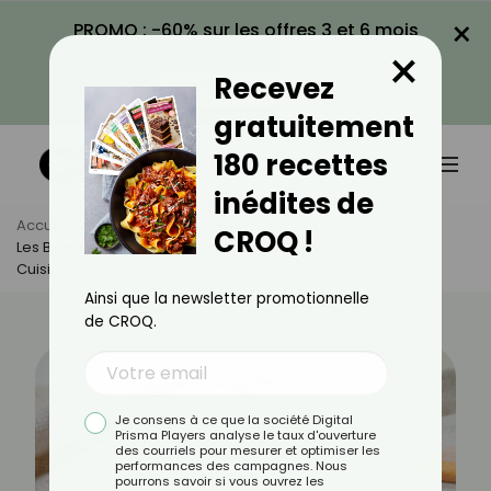
×
PROMO : -60% sur les offres 3 et 6 mois
×
avec le code CROQ60
Recevez
VOIR LA PROMO
gratuitement
180 recettes
inédites de
Accueil
Actus
Alimentation
CROQ !
Les Biscuits À La Cuillère : Bienfaits, Calories Et Utilisation En
Cuisine
Ainsi que la newsletter promotionnelle
de CROQ.
Je consens à ce que la société Digital
Prisma Players analyse le taux d'ouverture
des courriels pour mesurer et optimiser les
performances des campagnes. Nous
pourrons savoir si vous ouvrez les