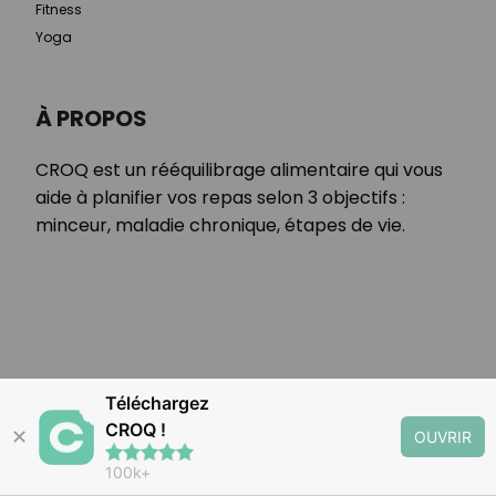
Fitness
Yoga
À PROPOS
CROQ est un rééquilibrage alimentaire qui vous
aide à planifier vos repas selon 3 objectifs :
minceur, maladie chronique, étapes de vie.
Téléchargez
CROQ !
✕
OUVRIR
100k+