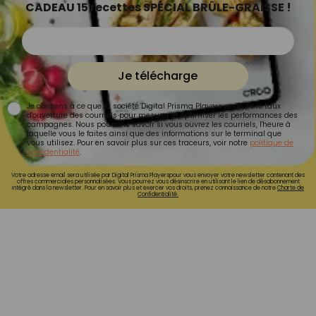
CADEAU 15 recettes SPÉCIAL BRÛLE-GRAISSE !
Je télécharge
Je consens à ce que la société Digital Prisma Players analyse le taux
d'ouverture des courriels pour mesurer et optimiser les performances des
campagnes. Nous pourrons savoir si vous ouvrez les courriels, l'heure à
laquelle vous le faites ainsi que des informations sur le terminal que
vous utilisez. Pour en savoir plus sur ces traceurs, voir notre
politique de
confidentialité
.
Votre adresse email sera utilisée par Digital Prisma Playerspour vous envoyer votre newsletter contenant des
offres commerciales personnalisées. Vous pourrez vous désinscrire en utilisant le lien de désabonnement
intégré dans la newsletter. Pour en savoir plus et exercer vos droits, prenez connaissance de notre
Charte de
Confidentialité.