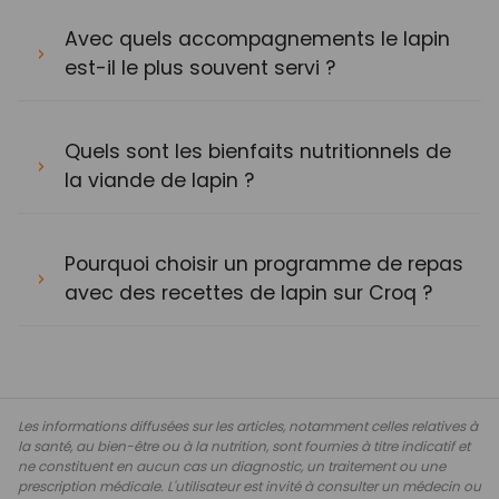
Avec quels accompagnements le lapin
est-il le plus souvent servi ?
Quels sont les bienfaits nutritionnels de
la viande de lapin ?
Pourquoi choisir un programme de repas
avec des recettes de lapin sur Croq ?
Les informations diffusées sur les articles, notamment celles relatives à
la santé, au bien-être ou à la nutrition, sont fournies à titre indicatif et
ne constituent en aucun cas un diagnostic, un traitement ou une
prescription médicale. L'utilisateur est invité à consulter un médecin ou