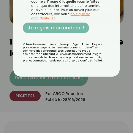
courriels, l'heure à laquelle vous le faites
ainsi que des informations sur le terminal
que vous utilisez. Pour en savoir plus sur
ces traceurs, voir notre
politique de
confidentialité
.
Je reçois mon cadeau !
10 recettes pour sublimer le
Votre adresse email sera utilisée par Digital Prisma Players
pour vous envoyer votre newsletter contenant des offres
lapin
commerciales personnalisées. Vous pourrez vous
désinscrire en utilisant le lien de désabonnement intégré
dans la newsletter. Pour en savoir plus et exercer vos droits,
prenez connaissance de notre
Charte de Confidentialité
.
Découvrez les 11 menus CROQ
Par
CROQ Recettes
RECETTES
Publié le
28/06/2026