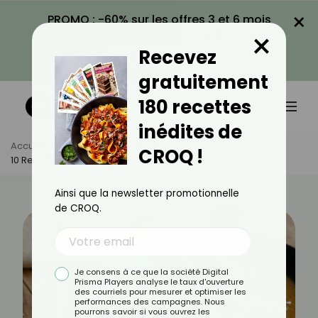
×
PROMO : -60% sur les offres 3 et 6 mois
×
avec le code CROQ60
Recevez
VOIR LA PROMO
gratuitement
180 recettes
inédites de
Accueil
Actus
Recettes
CROQ !
10 Recettes Pour Sublimer Le Lapin
Ainsi que la newsletter promotionnelle
de CROQ.
Je consens à ce que la société Digital
Prisma Players analyse le taux d'ouverture
des courriels pour mesurer et optimiser les
performances des campagnes. Nous
pourrons savoir si vous ouvrez les