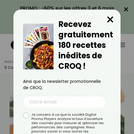
×
PROMO : -60% sur les offres 3 et 6 mois
×
avec le code CROQ60
Recevez
VOIR LA PROMO
gratuitement
180 recettes
inédites de
Accueil
Actus
Alimentation
CROQ !
5 Confitures À Faire Au Printemps
Ainsi que la newsletter promotionnelle
de CROQ.
Je consens à ce que la société Digital
Prisma Players analyse le taux d'ouverture
des courriels pour mesurer et optimiser les
performances des campagnes. Nous
pourrons savoir si vous ouvrez les