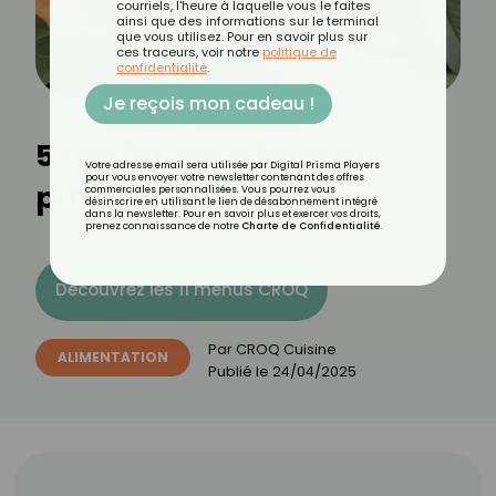
courriels, l'heure à laquelle vous le faites
ainsi que des informations sur le terminal
que vous utilisez. Pour en savoir plus sur
ces traceurs, voir notre
politique de
confidentialité
.
Je reçois mon cadeau !
5 confitures à faire au
Votre adresse email sera utilisée par Digital Prisma Players
pour vous envoyer votre newsletter contenant des offres
printemps
commerciales personnalisées. Vous pourrez vous
désinscrire en utilisant le lien de désabonnement intégré
dans la newsletter. Pour en savoir plus et exercer vos droits,
prenez connaissance de notre
Charte de Confidentialité
.
Découvrez les 11 menus CROQ
Par
CROQ Cuisine
ALIMENTATION
Publié le
24/04/2025