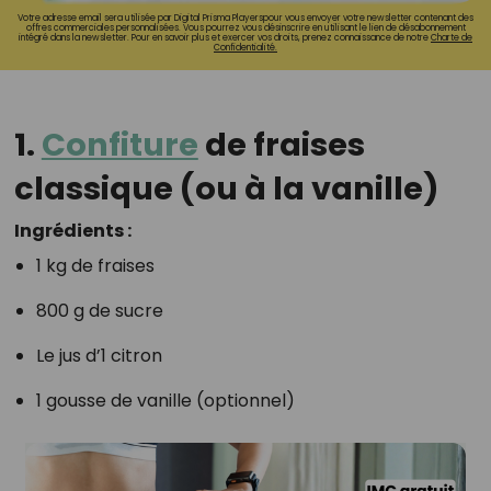
Votre adresse email sera utilisée par Digital Prisma Playerspour vous envoyer votre newsletter contenant des
offres commerciales personnalisées. Vous pourrez vous désinscrire en utilisant le lien de désabonnement
intégré dans la newsletter. Pour en savoir plus et exercer vos droits, prenez connaissance de notre
Charte de
Confidentialité.
1.
Confiture
de fraises
classique (ou à la vanille)
Ingrédients :
1 kg de fraises
800 g de sucre
Le jus d’1 citron
1 gousse de vanille (optionnel)