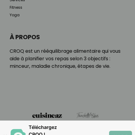
Fitness
Yoga
À PROPOS
CROQ est un rééquilibrage alimentaire qui vous
aide à planifier vos repas selon 3 objectifs :
minceur, maladie chronique, étapes de vie.
Téléchargez
CROQ !