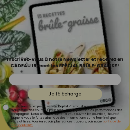
Inscrivez-vous à notre Newsletter et recevez en
CADEAU 15 recettes SPÉCIAL BRÛLE-GRAISSE !
Je télécharge
Je consens à ce que la société Digital Prisma Players analyse le taux
d'ouverture des courriels pour mesurer et optimiser les performances des
campagnes. Nous pourrons savoir si vous ouvrez les courriels, l'heure à
laquelle vous le faites ainsi que des informations sur le terminal que
vous utilisez. Pour en savoir plus sur ces traceurs, voir notre
politique de
confidentialité
.