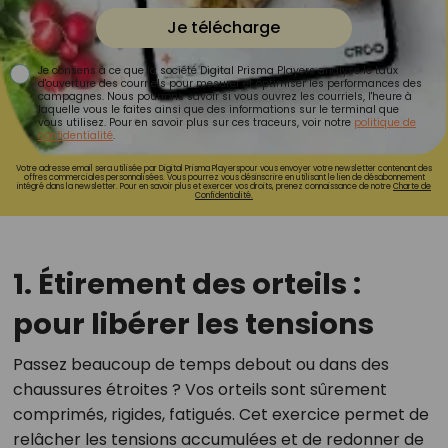
Je télécharge
Je consens à ce que la société Digital Prisma Players analyse le taux
d'ouverture des courriels pour mesurer et optimiser les performances des
campagnes. Nous pourrons savoir si vous ouvrez les courriels, l'heure à
laquelle vous le faites ainsi que des informations sur le terminal que
vous utilisez. Pour en savoir plus sur ces traceurs, voir notre
politique de
confidentialité
.
Votre adresse email sera utilisée par Digital Prisma Playerspour vous envoyer votre newsletter contenant des
offres commerciales personnalisées. Vous pourrez vous désinscrire en utilisant le lien de désabonnement
intégré dans la newsletter. Pour en savoir plus et exercer vos droits, prenez connaissance de notre
Charte de
Confidentialité.
1. Étirement des orteils :
pour libérer les tensions
Passez beaucoup de temps debout ou dans des
chaussures étroites ? Vos orteils sont sûrement
comprimés, rigides, fatigués. Cet exercice permet de
relâcher les tensions accumulées et de redonner de