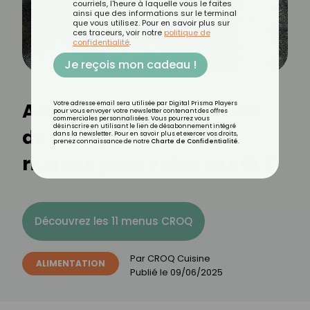
courriels, l'heure à laquelle vous le faites
ainsi que des informations sur le terminal
que vous utilisez. Pour en savoir plus sur
ces traceurs, voir notre
politique de
confidentialité
.
Je reçois mon cadeau !
Attention aux substituts
Votre adresse email sera utilisée par Digital Prisma Players
pour vous envoyer votre newsletter contenant des offres
commerciales personnalisées. Vous pourrez vous
désinscrire en utilisant le lien de désabonnement intégré
de sel : quels sont les
dans la newsletter. Pour en savoir plus et exercer vos droits,
prenez connaissance de notre
Charte de Confidentialité
.
risques pour votre santé ?
Découvrez les 11 menus CROQ
Par
CROQ Cuisine
ALIMENTATION
Publié le
09/06/2025