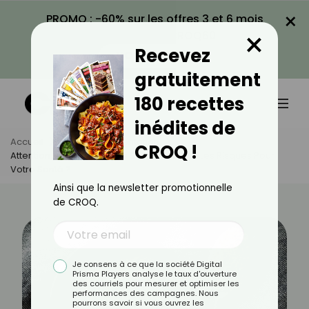
×
PROMO : -60% sur les offres 3 et 6 mois
×
avec le code CROQ60
Recevez
VOIR LA PROMO
gratuitement
180 recettes
inédites de
Accueil
Actus
Alimentation
CROQ !
Attention Aux Substituts De Sel : Quels Sont Les Risques Pour
Votre Santé ?
Ainsi que la newsletter promotionnelle
de CROQ.
Je consens à ce que la société Digital
Prisma Players analyse le taux d'ouverture
des courriels pour mesurer et optimiser les
performances des campagnes. Nous
pourrons savoir si vous ouvrez les