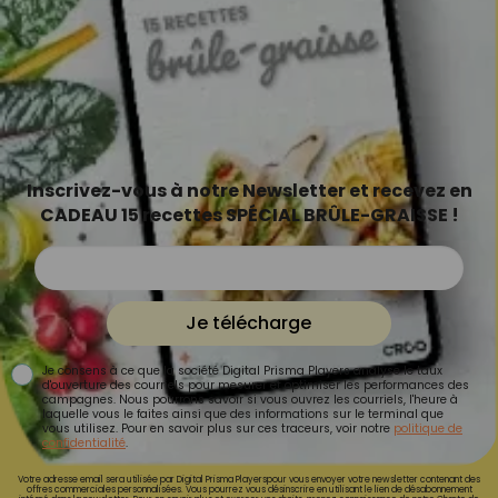
Inscrivez-vous à notre Newsletter et recevez en
CADEAU 15 recettes SPÉCIAL BRÛLE-GRAISSE !
Je télécharge
Je consens à ce que la société Digital Prisma Players analyse le taux
d'ouverture des courriels pour mesurer et optimiser les performances des
campagnes. Nous pourrons savoir si vous ouvrez les courriels, l'heure à
laquelle vous le faites ainsi que des informations sur le terminal que
vous utilisez. Pour en savoir plus sur ces traceurs, voir notre
politique de
confidentialité
.
Votre adresse email sera utilisée par Digital Prisma Playerspour vous envoyer votre newsletter contenant des
offres commerciales personnalisées. Vous pourrez vous désinscrire en utilisant le lien de désabonnement