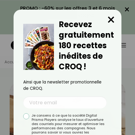
×
PROMO : -60% sur les offres 3 et 6 mois
×
avec le code CROQ60
Recevez
VOIR LA PROMO
gratuitement
180 recettes
inédites de
Accueil
Actus
Recettes
Chaï Latte
CROQ !
Ainsi que la newsletter promotionnelle
de CROQ.
Je consens à ce que la société Digital
Prisma Players analyse le taux d'ouverture
des courriels pour mesurer et optimiser les
performances des campagnes. Nous
pourrons savoir si vous ouvrez les