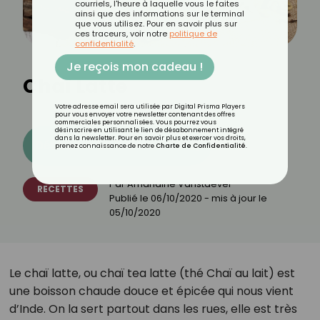
courriels, l'heure à laquelle vous le faites
ainsi que des informations sur le terminal
que vous utilisez. Pour en savoir plus sur
ces traceurs, voir notre
politique de
confidentialité
.
Je reçois mon cadeau !
Chaï Latte
Votre adresse email sera utilisée par Digital Prisma Players
pour vous envoyer votre newsletter contenant des offres
commerciales personnalisées. Vous pourrez vous
désinscrire en utilisant le lien de désabonnement intégré
dans la newsletter. Pour en savoir plus et exercer vos droits,
Découvrez les 11 menus CROQ
prenez connaissance de notre
Charte de Confidentialité
.
Par
Amandine Vanstaevel
RECETTES
Publié le
06/10/2020
- mis à jour le
05/10/2020
Le chaï latte, ou chaï tea latte (thé Chaï au lait) est
une boisson chaude douce et épicée qui nous vient
d’Inde. On la sert partout dans les rues, elle est très