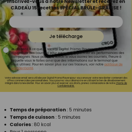
Inscrivez-vous à notre Newsletter et recevez en
CADEAU 15 recettes SPÉCIAL BRÛLE-GRAISSE !
Je télécharge
Je consens à ce que la société Digital Prisma Players analyse le taux
d'ouverture des courriels pour mesurer et optimiser les performances des
campagnes. Nous pourrons savoir si vous ouvrez les courriels, l'heure à
laquelle vous le faites ainsi que des informations sur le terminal que
vous utilisez. Pour en savoir plus sur ces traceurs, voir notre
politique de
confidentialité
.
Votre adresse email sera utilisée par Digital Prisma Playerspour vous envoyer votre newsletter contenant des
offres commerciales personnalisées. Vous pourrez vous désinscrire en utilisant le lien de désabonnement
intégré dans la newsletter. Pour en savoir plus et exercer vos droits, prenez connaissance de notre
Charte de
Confidentialité.
Temps de préparation
: 5 minutes
Temps de cuisson
: 5 minutes
Calories
: 80 kcal
Pour 1 personne