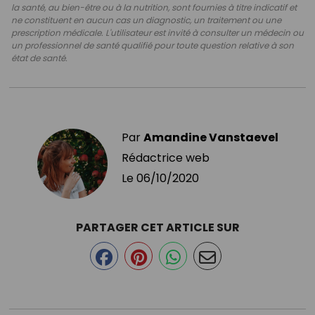
la santé, au bien-être ou à la nutrition, sont fournies à titre indicatif et
ne constituent en aucun cas un diagnostic, un traitement ou une
prescription médicale. L'utilisateur est invité à consulter un médecin ou
un professionnel de santé qualifié pour toute question relative à son
état de santé.
Par
Amandine Vanstaevel
Rédactrice web
Le
06/10/2020
PARTAGER CET ARTICLE SUR