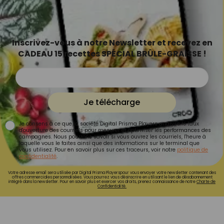
Inscrivez-vous à notre Newsletter et recevez en
CADEAU 15 recettes SPÉCIAL BRÛLE-GRAISSE !
Je télécharge
Je consens à ce que la société Digital Prisma Players analyse le taux
d'ouverture des courriels pour mesurer et optimiser les performances des
campagnes. Nous pourrons savoir si vous ouvrez les courriels, l'heure à
laquelle vous le faites ainsi que des informations sur le terminal que
vous utilisez. Pour en savoir plus sur ces traceurs, voir notre
politique de
confidentialité
.
Votre adresse email sera utilisée par Digital Prisma Playerspour vous envoyer votre newsletter contenant des
offres commerciales personnalisées. Vous pourrez vous désinscrire en utilisant le lien de désabonnement
intégré dans la newsletter. Pour en savoir plus et exercer vos droits, prenez connaissance de notre
Charte de
Confidentialité.