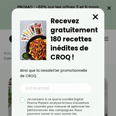
×
PROMO : -60% sur les offres 3 et 6 mois
×
avec le code CROQ60
Recevez
VOIR LA PROMO
gratuitement
180 recettes
inédites de
Accueil
Actus
Alimentation
CROQ !
Comment Bien Cuire Le Bacon ?
Ainsi que la newsletter promotionnelle
de CROQ.
Je consens à ce que la société Digital
Prisma Players analyse le taux d'ouverture
des courriels pour mesurer et optimiser les
performances des campagnes. Nous
pourrons savoir si vous ouvrez les