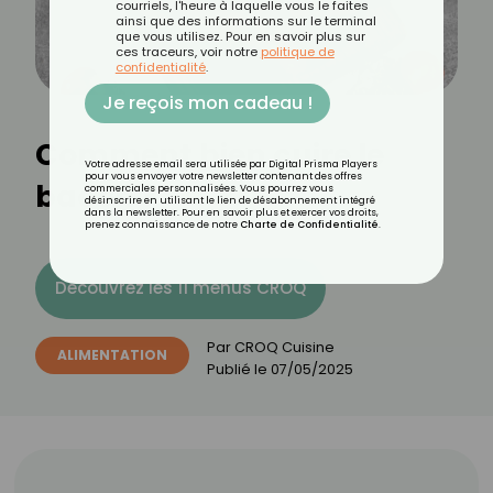
courriels, l'heure à laquelle vous le faites
ainsi que des informations sur le terminal
que vous utilisez. Pour en savoir plus sur
ces traceurs, voir notre
politique de
confidentialité
.
Je reçois mon cadeau !
Comment bien cuire le
Votre adresse email sera utilisée par Digital Prisma Players
pour vous envoyer votre newsletter contenant des offres
bacon ?
commerciales personnalisées. Vous pourrez vous
désinscrire en utilisant le lien de désabonnement intégré
dans la newsletter. Pour en savoir plus et exercer vos droits,
prenez connaissance de notre
Charte de Confidentialité
.
Découvrez les 11 menus CROQ
Par
CROQ Cuisine
ALIMENTATION
Publié le
07/05/2025