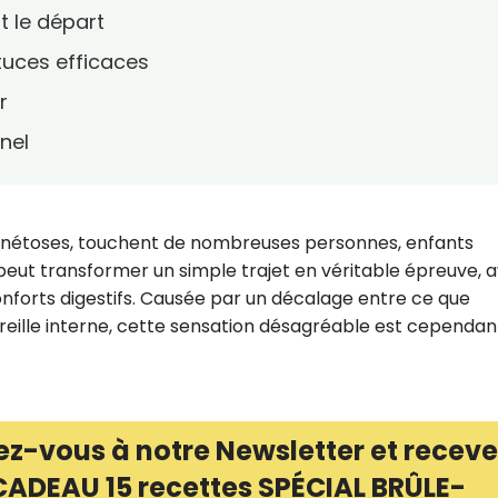
t le départ
stuces efficaces
r
nel
 cinétoses, touchent de nombreuses personnes, enfants
eut transformer un simple trajet en véritable épreuve, 
conforts digestifs. Causée par un décalage entre ce que
oreille interne, cette sensation désagréable est cependant
ez-vous à notre Newsletter et receve
CADEAU 15 recettes SPÉCIAL BRÛLE-