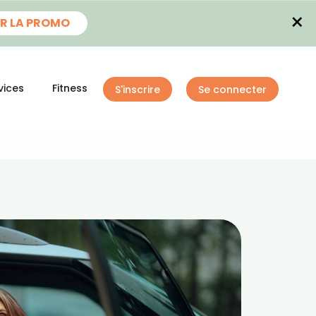
×
R LA PROMO
vices
Fitness
S'inscrire
Se connecter