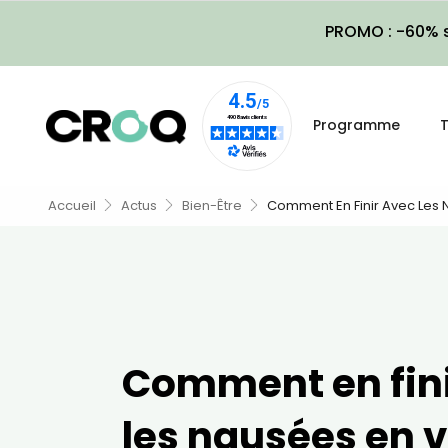
PROMO : -60% s
Programme
T
Accueil
Actus
Bien-Être
Comment En Finir Avec Les 
Comment en fini
les nausées en v