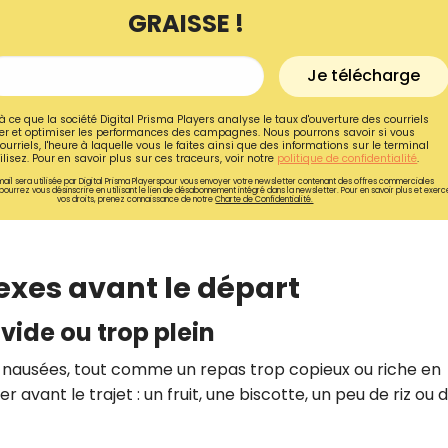
GRAISSE !
Je télécharge
à ce que la société Digital Prisma Players analyse le taux d'ouverture des courriels
r et optimiser les performances des campagnes. Nous pourrons savoir si vous
ourriels, l'heure à laquelle vous le faites ainsi que des informations sur le terminal
lisez. Pour en savoir plus sur ces traceurs, voir notre
politique de confidentialité
.
ail sera utilisée par Digital Prisma Playerspour vous envoyer votre newsletter contenant des offres commerciales
pourrez vous désinscrire en utilisant le lien de désabonnement intégré dans la newsletter. Pour en savoir plus et exerc
vos droits, prenez connaissance de notre
Charte de Confidentialité.
exes avant le départ
 vide ou trop plein
Recevez gratuitemen
recettes inédites de
 nausées, tout comme un repas trop copieux ou riche en
!
r avant le trajet : un fruit, une biscotte, un peu de riz ou 
Ainsi que la newsletter promotio