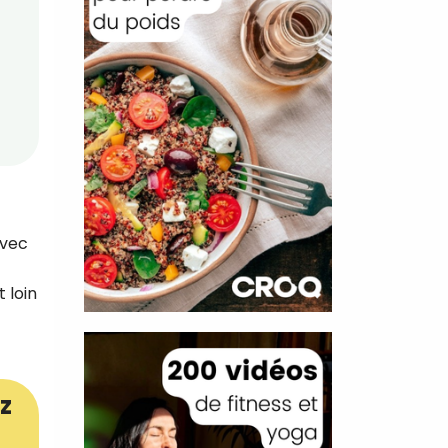
avec
 loin
z