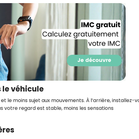
CROQ.
Je consens à ce que la société Digi
Prisma Players analyse le taux d'ou
des courriels pour mesurer et optim
performances des campagnes. No
pourrons savoir si vous ouvrez les co
l'heure à laquelle vous le faites ains
des informations sur le terminal qu
utilisez. Pour en savoir plus sur ces 
voir notre
politique de confidentialit
 le véhicule
Je reçois mon cadeau !
 et le moins sujet aux mouvements. À l’arrière, installez-v
lus votre regard est stable, moins les sensations
Votre adresse email sera utilisée par Digital Prisma Playe
envoyer votre newsletter contenant des offres commercial
personnalisées. Vous pourrez vous désinscrire en utilisan
désabonnement intégré dans la newsletter. Pour en savoi
exercer vos droits, prenez connaissance de notre
Charte 
Confidentialité
.
ères