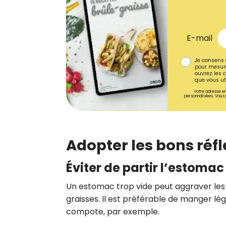
E-mail
Je consens 
pour mesure
ouvrez les c
que vous uti
Votre adresse em
personnalisées. Vous 
Adopter les bons réfl
Éviter de partir l’estomac
Un estomac trop vide peut aggraver les
graisses. Il est préférable de manger lége
compote, par exemple.