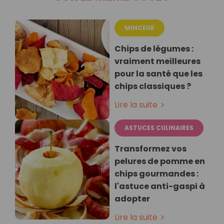
MINCEUR
Chips de légumes :
vraiment meilleures
pour la santé que les
chips classiques ?
Lire la suite
ASTUCES CULINAIRES
Transformez vos
pelures de pomme en
chips gourmandes :
l'astuce anti-gaspi à
adopter
Lire la suite