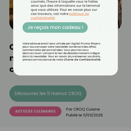
courriels, l'heure à laquelle vous le faites
ainsi que des informations sur le terminal
que vous utilisez. Pour en savoir plus sur
ces traceurs, voir notre
politique de
confidentialité
.
Je reçois mon cadeau !
Comment faire pour que
Votre adresse email sera utilisée par Digital Prisma Players
pour vous envoyer votre newsletter contenant des offres
commerciales personnalisées. Vous pourrez vous
désinscrire en utilisant le lien de désabonnement intégré
mes chips maison soient
dans la newsletter. Pour en savoir plus et exercer vos droits,
prenez connaissance de notre
Charte de Confidentialité
.
croustillantes ?
Découvrez les 11 menus CROQ
Par
CROQ Cuisine
ASTUCES CULINAIRES
Publié le
11/03/2025