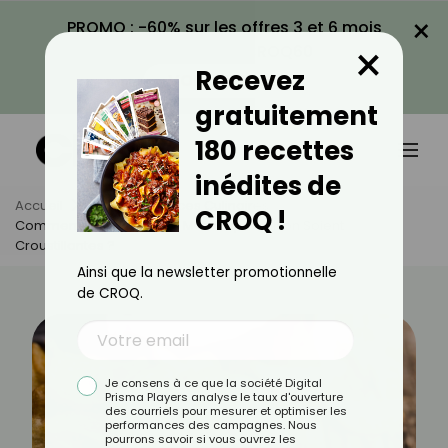
×
PROMO : -60% sur les offres 3 et 6 mois
×
avec le code CROQ60
Recevez
VOIR LA PROMO
gratuitement
180 recettes
inédites de
Accueil
Actus
Astuces Culinaires
CROQ !
Comment Faire Pour Que Mes Chips Maison Soient
Croustillantes ?
Ainsi que la newsletter promotionnelle
de CROQ.
Je consens à ce que la société Digital
Prisma Players analyse le taux d'ouverture
des courriels pour mesurer et optimiser les
performances des campagnes. Nous
pourrons savoir si vous ouvrez les