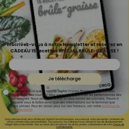
Inscrivez-vous à notre Newsletter et recevez en
CADEAU 15 recettes SPÉCIAL BRÛLE-GRAISSE !
Je télécharge
Je consens à ce que la société Digital Prisma Players analyse le taux
d'ouverture des courriels pour mesurer et optimiser les performances des
campagnes. Nous pourrons savoir si vous ouvrez les courriels, l'heure à
laquelle vous le faites ainsi que des informations sur le terminal que
vous utilisez. Pour en savoir plus sur ces traceurs, voir notre
politique de
confidentialité
.
Votre adresse email sera utilisée par Digital Prisma Playerspour vous envoyer votre newsletter contenant des
offres commerciales personnalisées. Vous pourrez vous désinscrire en utilisant le lien de désabonnement
intégré dans la newsletter. Pour en savoir plus et exercer vos droits, prenez connaissance de notre
Charte de
Confidentialité.