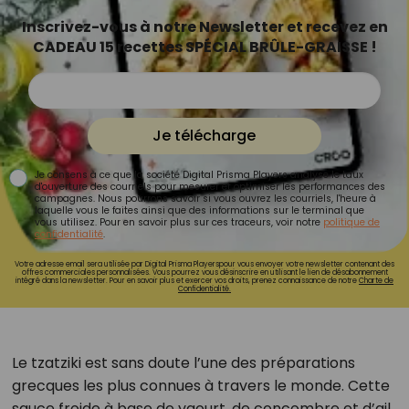
Inscrivez-vous à notre Newsletter et recevez en
CADEAU 15 recettes SPÉCIAL BRÛLE-GRAISSE !
Je télécharge
Je consens à ce que la société Digital Prisma Players analyse le taux
d'ouverture des courriels pour mesurer et optimiser les performances des
campagnes. Nous pourrons savoir si vous ouvrez les courriels, l'heure à
laquelle vous le faites ainsi que des informations sur le terminal que
vous utilisez. Pour en savoir plus sur ces traceurs, voir notre
politique de
confidentialité
.
Votre adresse email sera utilisée par Digital Prisma Playerspour vous envoyer votre newsletter contenant des
offres commerciales personnalisées. Vous pourrez vous désinscrire en utilisant le lien de désabonnement
intégré dans la newsletter. Pour en savoir plus et exercer vos droits, prenez connaissance de notre
Charte de
Confidentialité.
Le tzatziki est sans doute l’une des préparations
grecques les plus connues à travers le monde. Cette
sauce froide à base de yaourt, de concombre et d’ail