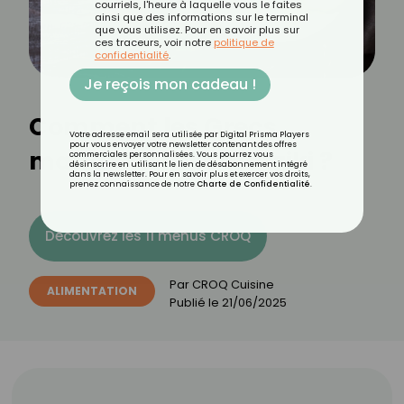
courriels, l'heure à laquelle vous le faites
ainsi que des informations sur le terminal
que vous utilisez. Pour en savoir plus sur
ces traceurs, voir notre
politique de
confidentialité
.
Je reçois mon cadeau !
Comment les Grecs
Votre adresse email sera utilisée par Digital Prisma Players
pour vous envoyer votre newsletter contenant des offres
mangent-ils le tzatziki ?
commerciales personnalisées. Vous pourrez vous
désinscrire en utilisant le lien de désabonnement intégré
dans la newsletter. Pour en savoir plus et exercer vos droits,
prenez connaissance de notre
Charte de Confidentialité
.
Découvrez les 11 menus CROQ
Par
CROQ Cuisine
ALIMENTATION
Publié le
21/06/2025