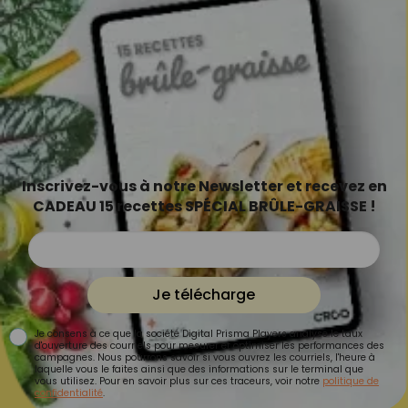
Inscrivez-vous à notre Newsletter et recevez en
CADEAU 15 recettes SPÉCIAL BRÛLE-GRAISSE !
Je télécharge
Je consens à ce que la société Digital Prisma Players analyse le taux
d'ouverture des courriels pour mesurer et optimiser les performances des
campagnes. Nous pourrons savoir si vous ouvrez les courriels, l'heure à
laquelle vous le faites ainsi que des informations sur le terminal que
vous utilisez. Pour en savoir plus sur ces traceurs, voir notre
politique de
confidentialité
.