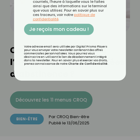
courriels, l'heure à laquelle vous le faites
ainsi que des informations sur le terminal
que vous utilisez. Pour en savoir plus sur
ces traceurs, voir notre
politique de
confidentialité
.
Je reçois mon cadeau !
Comment oser refaire
Votre adresse email sera utilisée par Digital Prisma Players
pour vous envoyer votre newsletter contenant des offres
commerciales personnalisées. Vous pourrez vous
désinscrire en utilisant le lien de désabonnement intégré
l’amour après des années
dans la newsletter. Pour en savoir plus et exercer vos droits,
prenez connaissance de notre
Charte de Confidentialité
.
d’abstinence ?
Découvrez les 11 menus CROQ
Par
CROQ Bien-être
BIEN-ÊTRE
Publié le
13/06/2025