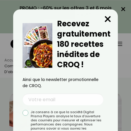
×
PROMO : -60% sur les offres 3 et 6 mois
×
avec le code CROQ60
Recevez
VOIR LA PROMO
gratuitement
180 recettes
inédites de
Accueil
Actus
Bien-Être
CROQ !
Comment Oser Refaire L’amour Après Des Années
D’abstinence ?
Ainsi que la newsletter promotionnelle
de CROQ.
Je consens à ce que la société Digital
Prisma Players analyse le taux d'ouverture
des courriels pour mesurer et optimiser les
performances des campagnes. Nous
pourrons savoir si vous ouvrez les