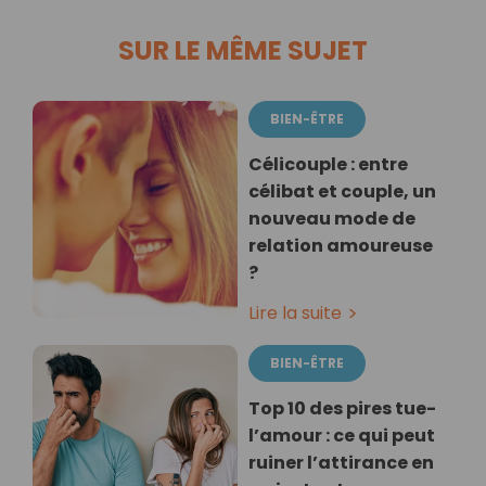
SUR LE MÊME SUJET
BIEN-ÊTRE
Célicouple : entre
célibat et couple, un
nouveau mode de
relation amoureuse
?
Lire la suite
BIEN-ÊTRE
Top 10 des pires tue-
l’amour : ce qui peut
ruiner l’attirance en