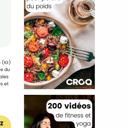
 (IG)
re du
ales
es et
z