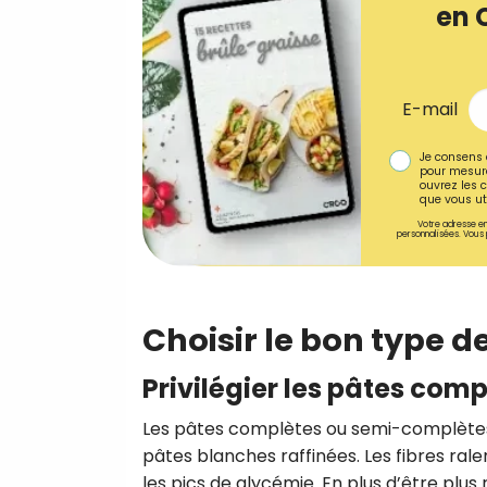
en 
E-mail
Je consens 
pour mesure
ouvrez les c
que vous uti
Votre adresse em
personnalisées. Vous 
Choisir le bon type d
Privilégier les pâtes co
Les pâtes complètes ou semi-complètes, 
pâtes blanches raffinées. Les fibres ralen
les pics de glycémie. En plus d’être plu