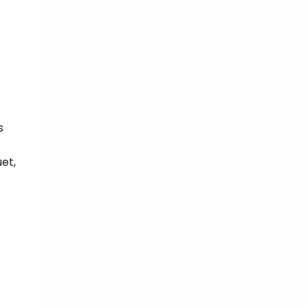
s
et,