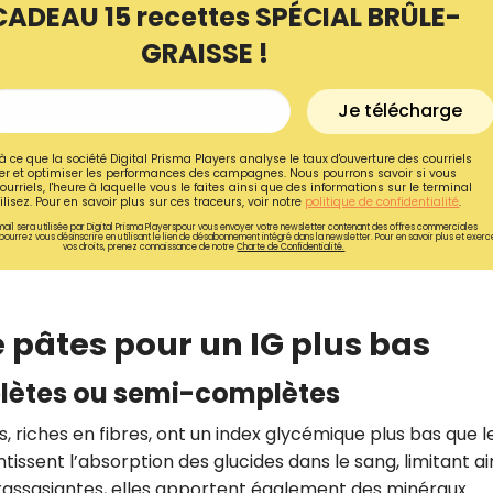
CADEAU 15 recettes SPÉCIAL BRÛLE-
GRAISSE !
Je télécharge
à ce que la société Digital Prisma Players analyse le taux d'ouverture des courriels
r et optimiser les performances des campagnes. Nous pourrons savoir si vous
ourriels, l'heure à laquelle vous le faites ainsi que des informations sur le terminal
lisez. Pour en savoir plus sur ces traceurs, voir notre
politique de confidentialité
.
ail sera utilisée par Digital Prisma Playerspour vous envoyer votre newsletter contenant des offres commerciales
pourrez vous désinscrire en utilisant le lien de désabonnement intégré dans la newsletter. Pour en savoir plus et exerc
vos droits, prenez connaissance de notre
Charte de Confidentialité.
e pâtes pour un IG plus bas
Recevez gratuitemen
mplètes ou semi-complètes
recettes inédites de
!
riches en fibres, ont un index glycémique plus bas que l
tissent l’absorption des glucides dans le sang, limitant ai
Ainsi que la newsletter promotio
s rassasiantes, elles apportent également des minéraux