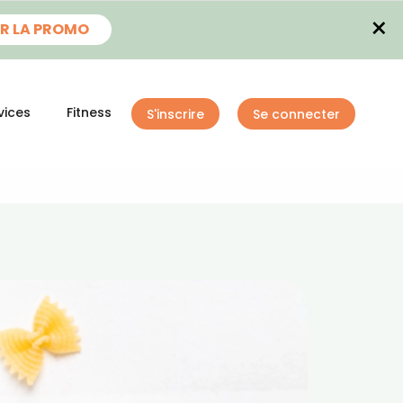
×
R LA PROMO
vices
Fitness
S'inscrire
Se connecter