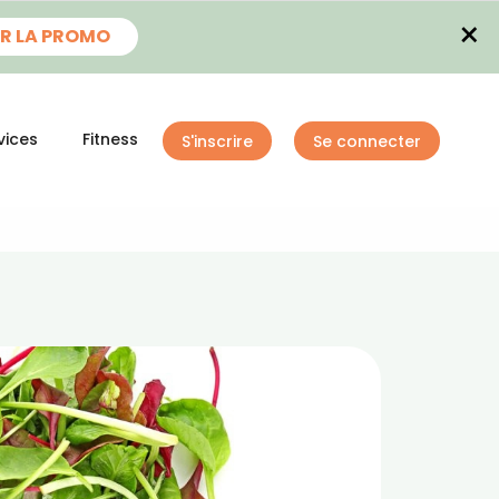
×
R LA PROMO
vices
Fitness
S'inscrire
Se connecter