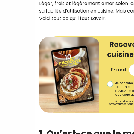
Léger, frais et légèrement amer selon les
sa facilité d’utilisation en cuisine. Ma
Voici tout ce qu’il faut savoir.
Receve
cuisine
E-mail
Je consens 
pour mesure
ouvrez les c
que vous uti
Votre adresse em
personnalisées. Vous 
1. Qu’est-ce que le 