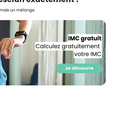
CROQ.
 mais un mélange.
Je consens à ce que la société Digi
Prisma Players analyse le taux d'ou
des courriels pour mesurer et optim
performances des campagnes. No
pourrons savoir si vous ouvrez les co
l'heure à laquelle vous le faites ains
des informations sur le terminal qu
utilisez. Pour en savoir plus sur ces 
voir notre
politique de confidentialit
Je reçois mon cadeau !
Votre adresse email sera utilisée par Digital Prisma Playe
envoyer votre newsletter contenant des offres commercial
personnalisées. Vous pourrez vous désinscrire en utilisan
désabonnement intégré dans la newsletter. Pour en savoi
exercer vos droits, prenez connaissance de notre
Charte 
Confidentialité
.