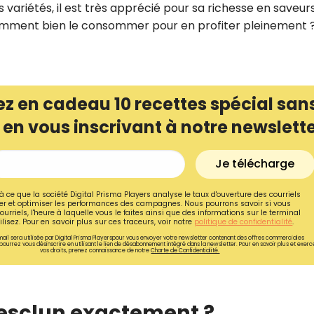
 variétés, il est très apprécié pour sa richesse en saveur
is comment bien le consommer pour en profiter pleinement 
z en cadeau 10 recettes spécial san
 en vous inscrivant à notre newslett
Je télécharge
à ce que la société Digital Prisma Players analyse le taux d'ouverture des courriels
r et optimiser les performances des campagnes. Nous pourrons savoir si vous
ourriels, l'heure à laquelle vous le faites ainsi que des informations sur le terminal
lisez. Pour en savoir plus sur ces traceurs, voir notre
politique de confidentialité
.
Recevez gratuitemen
ail sera utilisée par Digital Prisma Playerspour vous envoyer votre newsletter contenant des offres commerciales
pourrez vous désinscrire en utilisant le lien de désabonnement intégré dans la newsletter. Pour en savoir plus et exerc
de nos meilleures re
vos droits, prenez connaissance de notre
Charte de Confidentialité.
spécial sans cuisine
mesclun exactement ?
Ainsi que la newsletter promotio