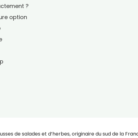
xactement ?
ure option
é
e
ap
ses de salades et d’herbes, originaire du sud de la Fran