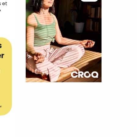
s et
?
s
er
×
t 10
er
cettes
nnelle de