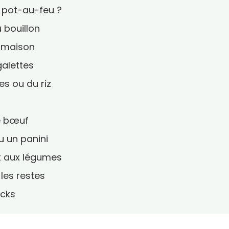
e pot-au-feu ?
 bouillon
r maison
galettes
es ou du riz
e bœuf
 un panini
t aux légumes
les restes
icks