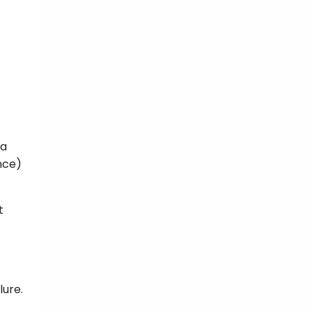
la
nce)
t
lure.