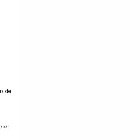
es de
de :