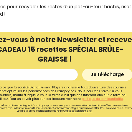
s pour recycler les restes d’un pot-au-feu : hachis, risot
d !
ez-vous à notre Newsletter et receve
CADEAU 15 recettes SPÉCIAL BRÛLE-
GRAISSE !
Je télécharge
à ce que la société Digital Prisma Players analyse le taux d'ouverture des courriels
r et optimiser les performances des campagnes. Nous pourrons savoir si vous
ourriels, l'heure à laquelle vous le faites ainsi que des informations sur le terminal
Recevez gratuitemen
lisez. Pour en savoir plus sur ces traceurs, voir notre
politique de confidentialité
.
recettes inédites de
ail sera utilisée par Digital Prisma Playerspour vous envoyer votre newsletter contenant des offres commerciales
pourrez vous désinscrire en utilisant le lien de désabonnement intégré dans la newsletter. Pour en savoir plus et exerc
vos droits, prenez connaissance de notre
Charte de Confidentialité.
!
Ainsi que la newsletter promotio