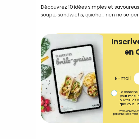
Découvrez 10 idées simples et savoureuse
soupe, sandwichs, quiche… rien ne se per
Inscriv
en 
E-mail
Je consens 
pour mesure
ouvrez les c
que vous uti
Votre adresse em
personnalisées. Vous 