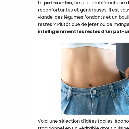
Le
pot-au-feu
, ce plat emblématique de 
réconfortantes et généreuses. Il est s
viande, des légumes fondants et un bouil
restes ? Plutôt que de jeter ou de man
intelligemment les restes d’un pot-a
Voici une sélection d’idées faciles, éco
traditionnel en un véritable atout cuisine