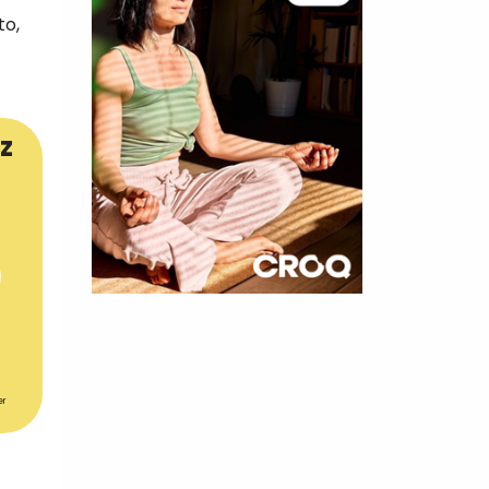
to,
z
×
t 180
 CROQ
er
nnelle de