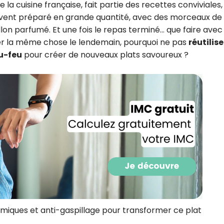
la cuisine française, fait partie des recettes conviviales,
CROQ.
ouvent préparé en grande quantité, avec des morceaux de
lon parfumé. Et une fois le repas terminé… que faire avec 
ger la même chose le lendemain, pourquoi ne pas
réutilise
u-feu
pour créer de nouveaux plats savoureux ?
Je consens à ce que la société Digi
Prisma Players analyse le taux d'ou
des courriels pour mesurer et optim
performances des campagnes. No
pourrons savoir si vous ouvrez les co
l'heure à laquelle vous le faites ains
des informations sur le terminal qu
utilisez. Pour en savoir plus sur ces 
voir notre
politique de confidentialit
Je reçois mon cadeau !
Votre adresse email sera utilisée par Digital Prisma Playe
envoyer votre newsletter contenant des offres commercial
personnalisées. Vous pourrez vous désinscrire en utilisan
désabonnement intégré dans la newsletter. Pour en savoi
exercer vos droits, prenez connaissance de notre
Charte 
Confidentialité
.
nomiques et anti-gaspillage pour transformer ce plat
.