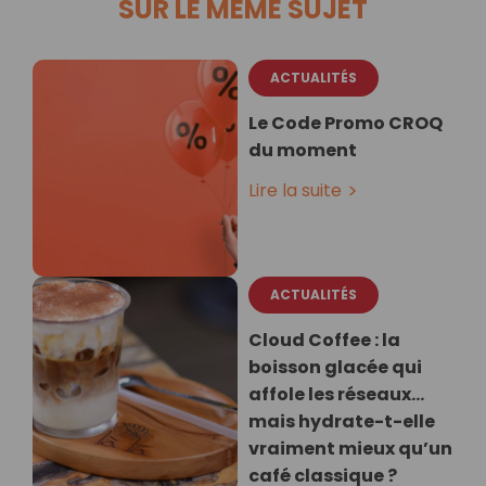
SUR LE MÊME SUJET
ACTUALITÉS
Le Code Promo CROQ
du moment
Lire la suite
ACTUALITÉS
Cloud Coffee : la
boisson glacée qui
affole les réseaux…
mais hydrate-t-elle
vraiment mieux qu’un
café classique ?