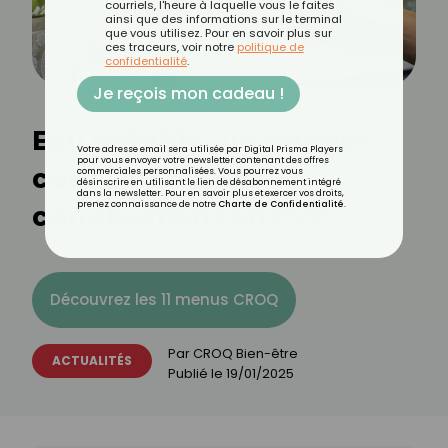
courriels, l'heure à laquelle vous le faites
ainsi que des informations sur le terminal
que vous utilisez. Pour en savoir plus sur
ces traceurs, voir notre
politique de
confidentialité
.
Je reçois mon cadeau !
Eau potable : un danger
Votre adresse email sera utilisée par Digital Prisma Players
pour vous envoyer votre newsletter contenant des offres
caché dans nos
commerciales personnalisées. Vous pourrez vous
désinscrire en utilisant le lien de désabonnement intégré
dans la newsletter. Pour en savoir plus et exercer vos droits,
canalisations en PVC
prenez connaissance de notre
Charte de Confidentialité
.
Découvrez les 11 menus CROQ
Par
CROQ Bien-être
ACTUALITÉS
Publié le
19/01/2025