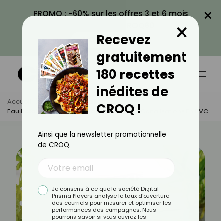
×
PROMO : -60% sur les offres 3 et 6 mois
×
avec le code CROQ60
Recevez
VOIR LA PROMO
gratuitement
180 recettes
inédites de
Accueil
Actus
Actualités
CROQ !
Eau Potable : Un Danger Caché Dans Nos Canalisations En PVC
Ainsi que la newsletter promotionnelle
de CROQ.
Je consens à ce que la société Digital
Prisma Players analyse le taux d'ouverture
des courriels pour mesurer et optimiser les
performances des campagnes. Nous
pourrons savoir si vous ouvrez les