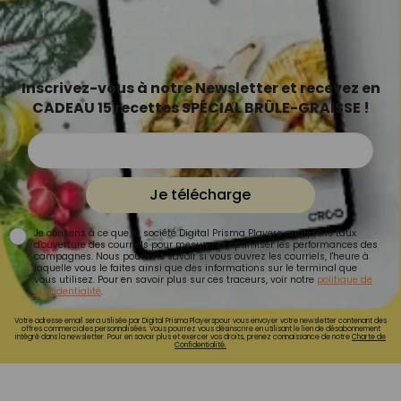
Inscrivez-vous à notre Newsletter et recevez en
CADEAU 15 recettes SPÉCIAL BRÛLE-GRAISSE !
Je télécharge
Je consens à ce que la société Digital Prisma Players analyse le taux
d'ouverture des courriels pour mesurer et optimiser les performances des
campagnes. Nous pourrons savoir si vous ouvrez les courriels, l'heure à
laquelle vous le faites ainsi que des informations sur le terminal que
vous utilisez. Pour en savoir plus sur ces traceurs, voir notre
politique de
confidentialité
.
Votre adresse email sera utilisée par Digital Prisma Playerspour vous envoyer votre newsletter contenant des
offres commerciales personnalisées. Vous pourrez vous désinscrire en utilisant le lien de désabonnement
intégré dans la newsletter. Pour en savoir plus et exercer vos droits, prenez connaissance de notre
Charte de
Confidentialité.