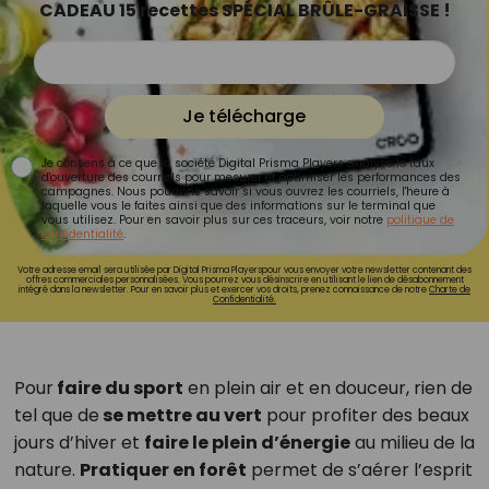
CADEAU 15 recettes SPÉCIAL BRÛLE-GRAISSE !
Je télécharge
Je consens à ce que la société Digital Prisma Players analyse le taux
d'ouverture des courriels pour mesurer et optimiser les performances des
campagnes. Nous pourrons savoir si vous ouvrez les courriels, l'heure à
laquelle vous le faites ainsi que des informations sur le terminal que
vous utilisez. Pour en savoir plus sur ces traceurs, voir notre
politique de
confidentialité
.
Votre adresse email sera utilisée par Digital Prisma Playerspour vous envoyer votre newsletter contenant des
offres commerciales personnalisées. Vous pourrez vous désinscrire en utilisant le lien de désabonnement
intégré dans la newsletter. Pour en savoir plus et exercer vos droits, prenez connaissance de notre
Charte de
Confidentialité.
Pour
faire du sport
en plein air et en douceur, rien de
tel que de
se mettre au vert
pour profiter des beaux
jours d’hiver et
faire le plein d’énergie
au milieu de la
nature.
Pratiquer en forêt
permet de s’aérer l’esprit