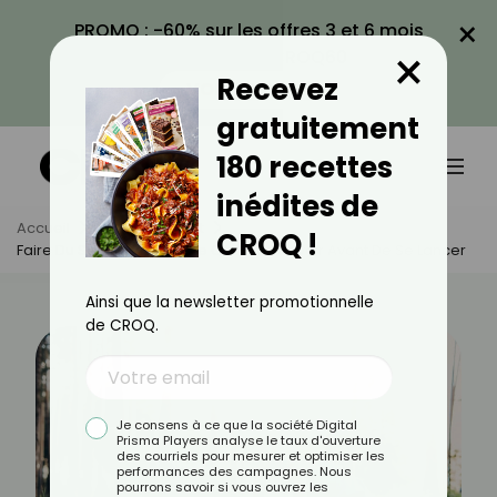
×
PROMO : -60% sur les offres 3 et 6 mois
×
avec le code CROQ60
Recevez
VOIR LA PROMO
gratuitement
180 recettes
inédites de
Accueil
Actus
Sport
CROQ !
Faire Du Sport En Forêt : Ce Qu'il Faut Savoir Avant De Se Lancer
Ainsi que la newsletter promotionnelle
de CROQ.
Je consens à ce que la société Digital
Prisma Players analyse le taux d'ouverture
des courriels pour mesurer et optimiser les
performances des campagnes. Nous
pourrons savoir si vous ouvrez les