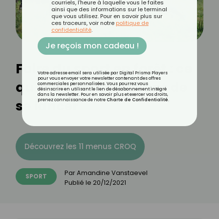
courriels, l'heure à laquelle vous le faites
ainsi que des informations sur le terminal
que vous utilisez. Pour en savoir plus sur
ces traceurs, voir notre
politique de
confidentialité
.
Je reçois mon cadeau !
Faire du sport en forêt : ce
Votre adresse email sera utilisée par Digital Prisma Players
pour vous envoyer votre newsletter contenant des offres
qu'il faut savoir avant de
commerciales personnalisées. Vous pourrez vous
désinscrire en utilisant le lien de désabonnement intégré
dans la newsletter. Pour en savoir plus et exercer vos droits,
se lancer
prenez connaissance de notre
Charte de Confidentialité
.
Découvrez les 11 menus CROQ
Par
Amandine Vanstaevel
SPORT
Publié le
20/12/2021