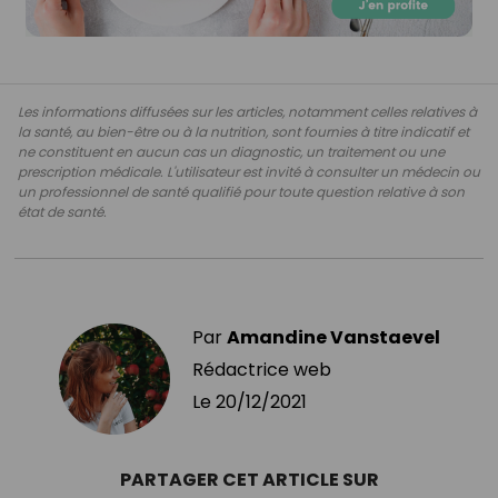
Les informations diffusées sur les articles, notamment celles relatives à
la santé, au bien-être ou à la nutrition, sont fournies à titre indicatif et
ne constituent en aucun cas un diagnostic, un traitement ou une
prescription médicale. L'utilisateur est invité à consulter un médecin ou
un professionnel de santé qualifié pour toute question relative à son
état de santé.
Par
Amandine Vanstaevel
Rédactrice web
Le
20/12/2021
PARTAGER CET ARTICLE SUR