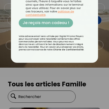
courriels, l'heure à laquelle vous le faites
ainsi que des informations sur le terminal
ALIMENTATION
ASTUCES CULINAIRES
que vous utilisez. Pour en savoir plus sur
ces traceurs, voir notre
politique de
confidentialité
.
BEAUTÉ
BIEN-ÊTRE
FAMILLE
Je reçois mon cadeau !
MINCEUR
PSYCHOLOGIE
Votre adresse email sera utilisée par Digital Prisma Players
pour vous envoyer votre newsletter contenant des offres
commerciales personnalisées. Vous pourrez vous
QUOTIDIEN
RECETTES
SANTÉ
désinscrire en utilisant le lien de désabonnement intégré
dans la newsletter. Pour en savoir plus et exercer vos droits,
prenez connaissance de notre
Charte de Confidentialité
.
SPORT
Tous les articles Famille