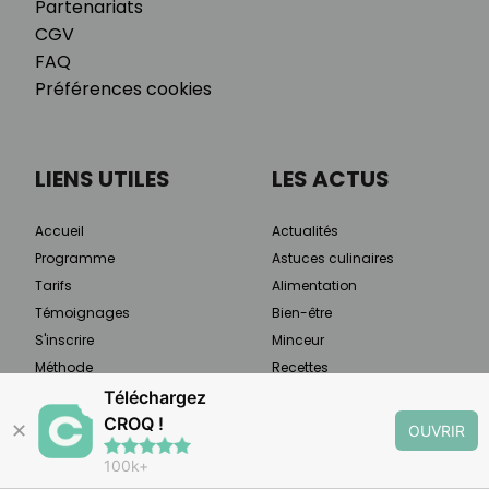
Partenariats
CGV
FAQ
Préférences cookies
LIENS UTILES
LES ACTUS
Accueil
Actualités
Programme
Astuces culinaires
Tarifs
Alimentation
Témoignages
Bien-être
S'inscrire
Minceur
Méthode
Recettes
Qui sommes-nous
Santé
Téléchargez
Presse & médias
Sport
CROQ !
✕
OUVRIR
Programme ambassadrice
100k+
Charte de confidentialité