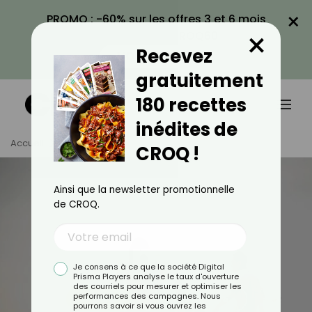
×
PROMO : -60% sur les offres 3 et 6 mois
×
avec le code CROQ60
Recevez
VOIR LA PROMO
gratuitement
180 recettes
inédites de
Accueil
Tag
Famille
CROQ !
Ainsi que la newsletter promotionnelle
de CROQ.
Famille
Je consens à ce que la société Digital
Prisma Players analyse le taux d'ouverture
des courriels pour mesurer et optimiser les
performances des campagnes. Nous
TOUS
ACTUALITÉS
pourrons savoir si vous ouvrez les