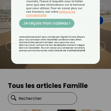
courriels, l'heure à laquelle vous le faites
ainsi que des informations sur le terminal
ALIMENTATION
ASTUCES CULINAIRES
que vous utilisez. Pour en savoir plus sur
ces traceurs, voir notre
politique de
confidentialité
.
BEAUTÉ
BIEN-ÊTRE
FAMILLE
Je reçois mon cadeau !
MINCEUR
PSYCHOLOGIE
Votre adresse email sera utilisée par Digital Prisma Players
pour vous envoyer votre newsletter contenant des offres
commerciales personnalisées. Vous pourrez vous
QUOTIDIEN
RECETTES
SANTÉ
désinscrire en utilisant le lien de désabonnement intégré
dans la newsletter. Pour en savoir plus et exercer vos droits,
prenez connaissance de notre
Charte de Confidentialité
.
SPORT
Tous les articles Famille