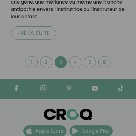
une gêne, une méfiance ou même une franche
antipathie envers l’institutrice ou l’instituteur de
leur enfant.…
LIRE LA SUITE
1
2
3
4
5
18
Apple Store
Google Play