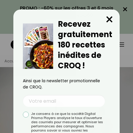
×
PROMO : -60% sur les offres 3 et 6 mois
×
avec le code CROQ60
Recevez
VOIR LA PROMO
gratuitement
180 recettes
inédites de
Accueil
Tag
Famille
CROQ !
Ainsi que la newsletter promotionnelle
de CROQ.
Famille
Je consens à ce que la société Digital
Prisma Players analyse le taux d'ouverture
des courriels pour mesurer et optimiser les
performances des campagnes. Nous
TOUS
ACTUALITÉS
pourrons savoir si vous ouvrez les