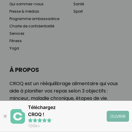
Qui sommes-nous
Santé
Presse & médias
Sport
Programme ambassadrice
Charte de confidentialité
Services
Fitness
Yoga
À PROPOS
CROQ est un rééquilibrage alimentaire qui vous
aide à planifier vos repas selon 3 objectifs :
minceur, maladie chronique, étapes de vie.
Téléchargez
CROQ !
✕
OUVRIR
100k+