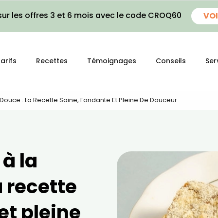
ur les offres 3 et 6 mois avec le code CROQ60
VOI
arifs
Recettes
Témoignages
Conseils
Ser
 Douce : La Recette Saine, Fondante Et Pleine De Douceur
 à la
a recette
et pleine