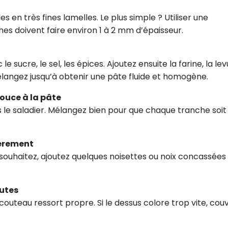
s en très fines lamelles. Le plus simple ? Utiliser une
hes doivent faire environ 1 à 2 mm d’épaisseur.
e sucre, le sel, les épices. Ajoutez ensuite la farine, la lev
t. Mélangez jusqu’à obtenir une pâte fluide et homogène.
ouce à la pâte
 le saladier. Mélangez bien pour que chaque tranche soit
gèrement
le souhaitez, ajoutez quelques noisettes ou noix concassées
nutes
couteau ressort propre. Si le dessus colore trop vite, cou