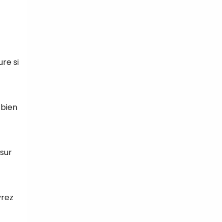
ure si
 bien
 sur
vrez