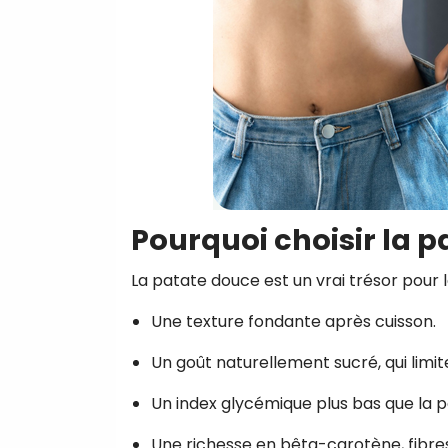
Pourquoi choisir la p
La patate douce est un vrai trésor pour l
Une texture fondante après cuisson.
Un goût naturellement sucré, qui limit
Un index glycémique plus bas que la 
Une richesse en bêta-carotène, fibres