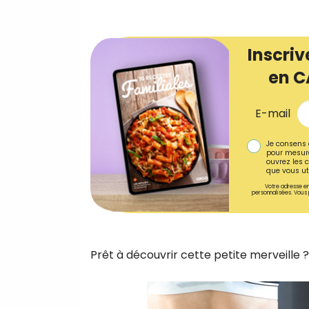
Inscriv
en C
E-mail
Je consens 
pour mesure
ouvrez les c
que vous uti
Votre adresse em
personnalisées. Vous 
Prêt à découvrir cette petite merveille 