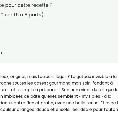
ce pour cette recette ?
0 cm (6 à 8 parts)
u
ux, original, mais toujours léger ? Le gâteau invisible à la
 coche toutes les cases : gourmand mais sain, fondant à
ucré… et si simple à préparer ! Son nom vient du fait que l
en imbibées de pâte qu’elles semblent « invisibles » à la
dante, entre flan et gratin, avec une belle tenue. Et avec 
couleur orangée, douce et ensoleillée, idéale pour l’aut