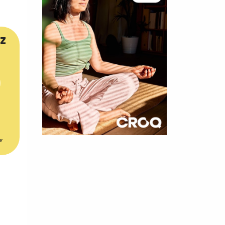
z
×
er
t 10
cettes
nnelle de