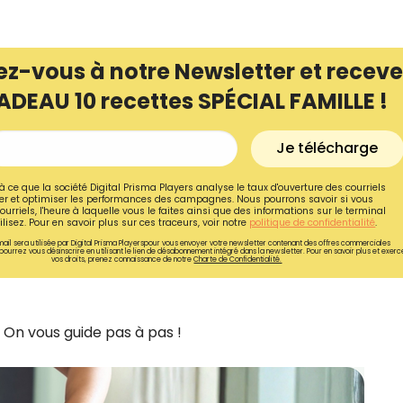
ez-vous à notre Newsletter et receve
ADEAU 10 recettes SPÉCIAL FAMILLE !
Je télécharge
à ce que la société Digital Prisma Players analyse le taux d'ouverture des courriels
r et optimiser les performances des campagnes. Nous pourrons savoir si vous
ourriels, l'heure à laquelle vous le faites ainsi que des informations sur le terminal
lisez. Pour en savoir plus sur ces traceurs, voir notre
politique de confidentialité
.
ail sera utilisée par Digital Prisma Playerspour vous envoyer votre newsletter contenant des offres commerciales
pourrez vous désinscrire en utilisant le lien de désabonnement intégré dans la newsletter. Pour en savoir plus et exerc
vos droits, prenez connaissance de notre
Charte de Confidentialité.
Recevez gratuitemen
de nos meilleures re
? On vous guide pas à pas !
spécial famille !
Ainsi que la newsletter promotio