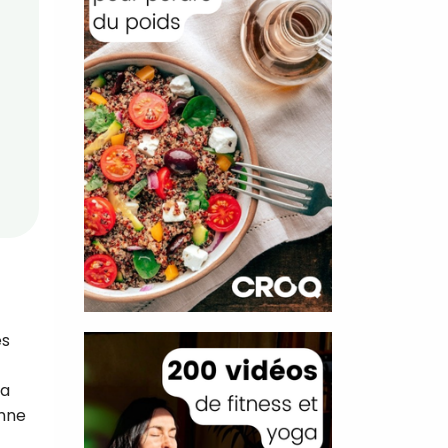
es
la
omne