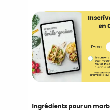
Inscriv
en 
E-mail
Je consens 
pour mesure
ouvrez les c
que vous uti
Votre adresse em
personnalisées. Vous 
Ingrédients pour un marbr