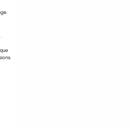
nge.
 que
sions.