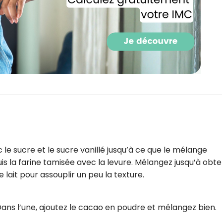
CROQ.
Je consens à ce que la société Digi
Prisma Players analyse le taux d'ou
des courriels pour mesurer et optim
performances des campagnes. No
pourrons savoir si vous ouvrez les co
l'heure à laquelle vous le faites ains
des informations sur le terminal qu
utilisez. Pour en savoir plus sur ces 
voir notre
politique de confidentialit
Je reçois mon cadeau !
 le sucre et le sucre vanillé jusqu’à ce que le mélange
uis la farine tamisée avec la levure. Mélangez jusqu’à obte
lait pour assouplir un peu la texture.
Votre adresse email sera utilisée par Digital Prisma Playe
envoyer votre newsletter contenant des offres commercial
personnalisées. Vous pourrez vous désinscrire en utilisan
désabonnement intégré dans la newsletter. Pour en savoi
exercer vos droits, prenez connaissance de notre
Charte 
Confidentialité
.
Dans l’une, ajoutez le cacao en poudre et mélangez bien.