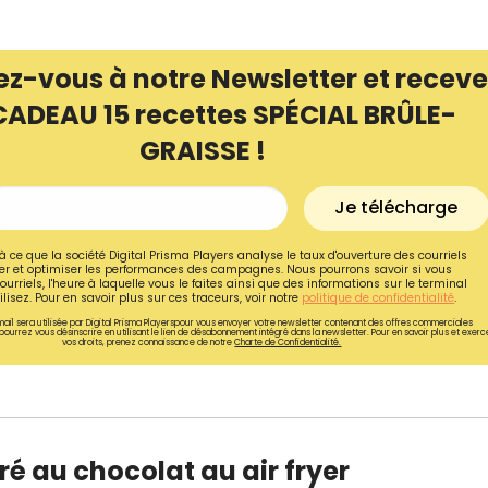
ez-vous à notre Newsletter et receve
CADEAU 15 recettes SPÉCIAL BRÛLE-
GRAISSE !
Je télécharge
à ce que la société Digital Prisma Players analyse le taux d'ouverture des courriels
r et optimiser les performances des campagnes. Nous pourrons savoir si vous
ourriels, l'heure à laquelle vous le faites ainsi que des informations sur le terminal
lisez. Pour en savoir plus sur ces traceurs, voir notre
politique de confidentialité
.
ail sera utilisée par Digital Prisma Playerspour vous envoyer votre newsletter contenant des offres commerciales
pourrez vous désinscrire en utilisant le lien de désabonnement intégré dans la newsletter. Pour en savoir plus et exerc
vos droits, prenez connaissance de notre
Charte de Confidentialité.
é au chocolat au air fryer