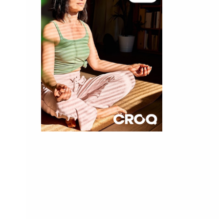
×
t 180
 CROQ
nnelle de