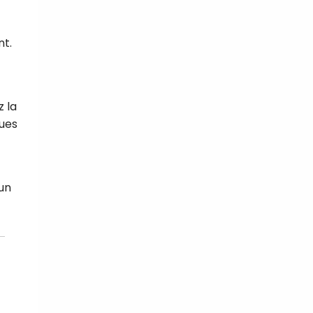
nt.
z la
ques
un