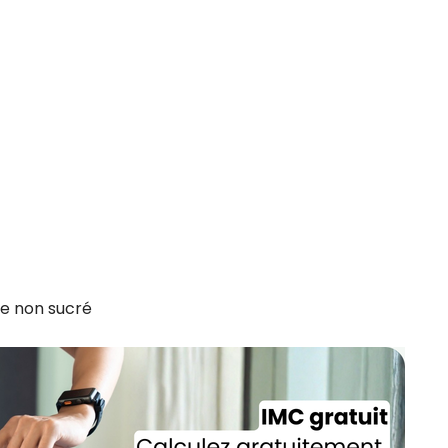
re non sucré
Recevez gratuitemen
recettes inédites de
!
Ainsi que la newsletter promotio