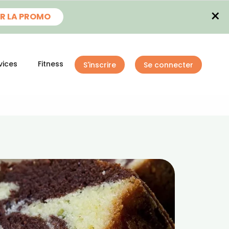
×
R LA PROMO
vices
Fitness
S'inscrire
Se connecter