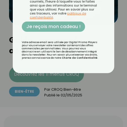
courriels, l'heure à laquelle vous le faites
ainsi que des informations sur le terminal
que vous utilisez. Pour en savoir plus sur
ces traceurs, voir notre
politique de
confidentialité
.
Je reçois mon cadeau !
Guide : comment
Votre adresse email sera utilisée par Digital Prisma Players
pour vous envoyer votre newsletter contenant des offres
apprendre à méditer ?
commerciales personnalisées. Vous pourrez vous
désinscrire en utilisant le lien de désabonnement intégré
dans la newsletter. Pour en savoir plus et exercer vos droits,
prenez connaissance de notre
Charte de Confidentialité
.
Découvrez les 11 menus CROQ
Par
CROQ Bien-être
BIEN-ÊTRE
Publié le
02/05/2025