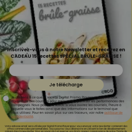
Inscrivez-vous à notre Newsletter et recevez en
CADEAU 15 recettes SPÉCIAL BRÛLE-GRAISSE !
Je télécharge
Je consens à ce que la société Digital Prisma Players analyse le taux
d'ouverture des courriels pour mesurer et optimiser les performances des
campagnes. Nous pourrons savoir si vous ouvrez les courriels, l'heure à
laquelle vous le faites ainsi que des informations sur le terminal que
vous utilisez. Pour en savoir plus sur ces traceurs, voir notre
politique de
confidentialité
.
Votre adresse email sera utilisée par Digital Prisma Playerspour vous envoyer votre newsletter contenant des
offres commerciales personnalisées. Vous pourrez vous désinscrire en utilisant le lien de désabonnement
intégré dans la newsletter. Pour en savoir plus et exercer vos droits, prenez connaissance de notre
Charte de