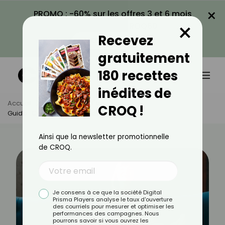
×
PROMO : -60% sur les offres 3 et 6 mois
×
avec le code CROQ60
Recevez
VOIR LA PROMO
gratuitement
180 recettes
inédites de
Accueil
Actus
Bien-Être
CROQ !
Guide : Comment Apprendre À Méditer ?
Ainsi que la newsletter promotionnelle
de CROQ.
Je consens à ce que la société Digital
Prisma Players analyse le taux d'ouverture
des courriels pour mesurer et optimiser les
performances des campagnes. Nous
pourrons savoir si vous ouvrez les