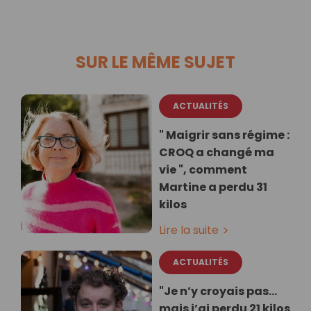
SUR LE MÊME SUJET
ACTUALITÉS
" Maigrir sans régime :
CROQ a changé ma
vie ", comment
Martine a perdu 31
kilos
Lire la suite
ACTUALITÉS
"Je n’y croyais pas…
mais j’ai perdu 21 kilos