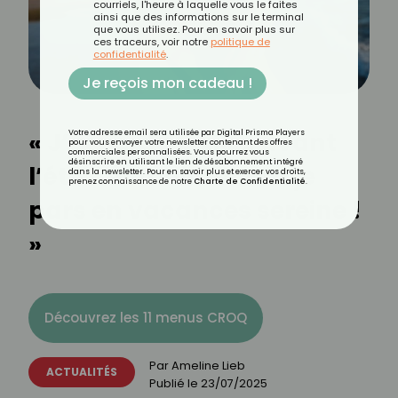
courriels, l'heure à laquelle vous le faites
ainsi que des informations sur le terminal
que vous utilisez. Pour en savoir plus sur
ces traceurs, voir notre
politique de
confidentialité
.
Je reçois mon cadeau !
« J’ai perdu 8 kilos avant
Votre adresse email sera utilisée par Digital Prisma Players
pour vous envoyer votre newsletter contenant des offres
commerciales personnalisées. Vous pourrez vous
désinscrire en utilisant le lien de désabonnement intégré
l’été… et maintenant je
dans la newsletter. Pour en savoir plus et exercer vos droits,
prenez connaissance de notre
Charte de Confidentialité
.
pars en vacances sereine !
»
Découvrez les 11 menus CROQ
Par
Ameline Lieb
ACTUALITÉS
Publié le
23/07/2025