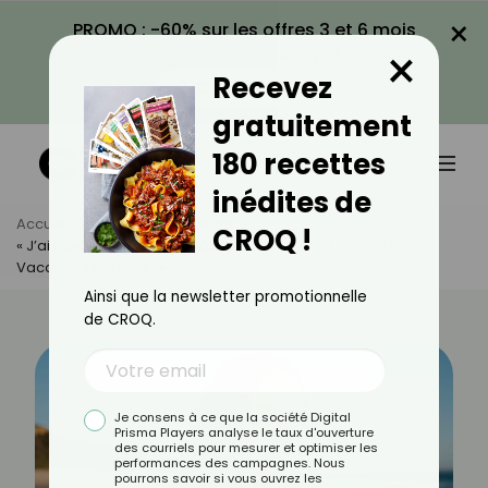
×
PROMO : -60% sur les offres 3 et 6 mois
×
avec le code CROQ60
Recevez
VOIR LA PROMO
gratuitement
180 recettes
inédites de
Accueil
Actus
Actualités
CROQ !
« J’ai Perdu 8 Kilos Avant L’été… Et Maintenant Je Pars En
Vacances Sereine ! »
Ainsi que la newsletter promotionnelle
de CROQ.
Je consens à ce que la société Digital
Prisma Players analyse le taux d'ouverture
des courriels pour mesurer et optimiser les
performances des campagnes. Nous
pourrons savoir si vous ouvrez les