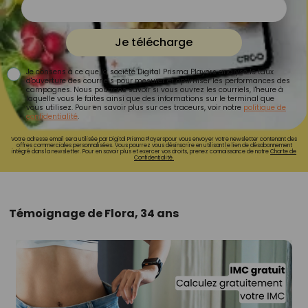
Je télécharge
Je consens à ce que la société Digital Prisma Players analyse le taux
d'ouverture des courriels pour mesurer et optimiser les performances des
campagnes. Nous pourrons savoir si vous ouvrez les courriels, l'heure à
laquelle vous le faites ainsi que des informations sur le terminal que
vous utilisez. Pour en savoir plus sur ces traceurs, voir notre
politique de
confidentialité
.
Votre adresse email sera utilisée par Digital Prisma Playerspour vous envoyer votre newsletter contenant des
offres commerciales personnalisées. Vous pourrez vous désinscrire en utilisant le lien de désabonnement
intégré dans la newsletter. Pour en savoir plus et exercer vos droits, prenez connaissance de notre
Charte de
Confidentialité.
Témoignage de Flora, 34 ans