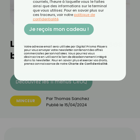
courriels, l'heure à laquelle vous le faites
ainsi que des informations sur le terminal
que vous utilisez. Pour en savoir plus sur
ces traceurs, voir notre
politique de
confidentialité
.
Je reçois mon cadeau !
La Berbérine : explorer ses
Votre adresse email sera utilisée par Digital Prisma Players
pour vous envoyer votre newsletter contenant des offres
bienfaits pour la santé
commerciales personnalisées. Vous pourrez vous
désinscrire en utilisant le lien de désabonnement intégré
dans la newsletter. Pour en savoir plus et exercer vos droits,
prenez connaissance de notre
Charte de Confidentialité
.
Découvrez les 11 menus CROQ
Par
Thomas Sanchez
MINCEUR
Publié le
15/04/2024