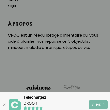
Yoga
À PROPOS
CROQ est un rééquilibrage alimentaire qui vous
aide à planifier vos repas selon 3 objectifs :
minceur, maladie chronique, étapes de vie.
Téléchargez
CROQ !
✕
OUVRIR