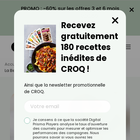
×
PROMO : -60% sur les offres 3 et 6 mois
×
avec le code CROQ60
Recevez
VOIR LA PROMO
gratuitement
180 recettes
inédites de
Accueil
Actus
Minceur
CROQ !
La Berbérine : Explorer Ses Bienfaits Pour La Santé
Ainsi que la newsletter promotionnelle
de CROQ.
Je consens à ce que la société Digital
Prisma Players analyse le taux d'ouverture
des courriels pour mesurer et optimiser les
performances des campagnes. Nous
pourrons savoir si vous ouvrez les