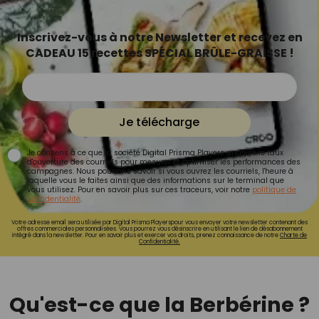
Inscrivez-vous à notre Newsletter et recevez en
CADEAU 15 recettes SPÉCIAL BRÛLE-GRAISSE !
Je télécharge
Je consens à ce que la société Digital Prisma Players analyse le taux
d'ouverture des courriels pour mesurer et optimiser les performances des
campagnes. Nous pourrons savoir si vous ouvrez les courriels, l'heure à
laquelle vous le faites ainsi que des informations sur le terminal que
vous utilisez. Pour en savoir plus sur ces traceurs, voir notre
politique de
confidentialité
.
Votre adresse email sera utilisée par Digital Prisma Playerspour vous envoyer votre newsletter contenant des
offres commerciales personnalisées. Vous pourrez vous désinscrire en utilisant le lien de désabonnement
intégré dans la newsletter. Pour en savoir plus et exercer vos droits, prenez connaissance de notre
Charte de
Confidentialité.
Qu'est-ce que la Berbérine ?