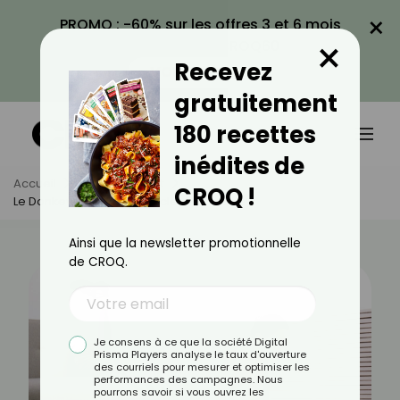
×
PROMO : -60% sur les offres 3 et 6 mois
×
avec le code CROQ60
Recevez
VOIR LA PROMO
gratuitement
180 recettes
inédites de
Accueil
Actus
Sport
CROQ !
Le Donkey Kicks Pour Muscler Ses Fessiers
Ainsi que la newsletter promotionnelle
de CROQ.
Je consens à ce que la société Digital
Prisma Players analyse le taux d'ouverture
des courriels pour mesurer et optimiser les
performances des campagnes. Nous
pourrons savoir si vous ouvrez les