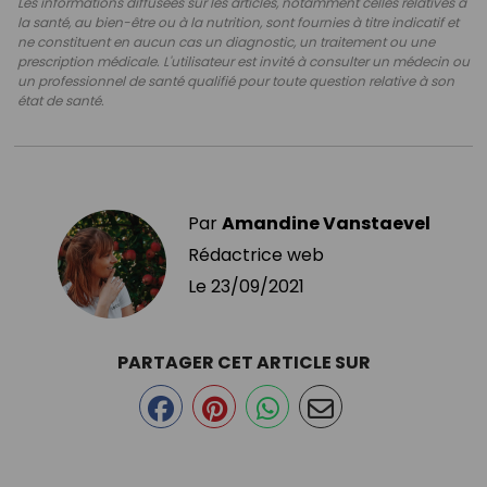
Les informations diffusées sur les articles, notamment celles relatives à
la santé, au bien-être ou à la nutrition, sont fournies à titre indicatif et
ne constituent en aucun cas un diagnostic, un traitement ou une
prescription médicale. L'utilisateur est invité à consulter un médecin ou
un professionnel de santé qualifié pour toute question relative à son
état de santé.
Par
Amandine Vanstaevel
Rédactrice web
Le
23/09/2021
PARTAGER CET ARTICLE SUR