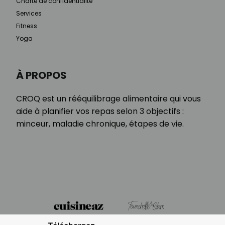
Charte de confidentialité
Services
Fitness
Yoga
À PROPOS
CROQ est un rééquilibrage alimentaire qui vous
aide à planifier vos repas selon 3 objectifs :
minceur, maladie chronique, étapes de vie.