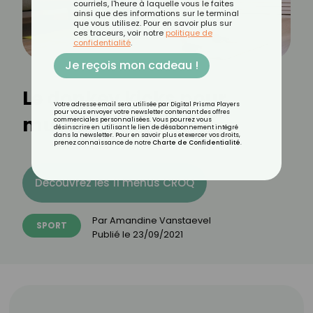
courriels, l'heure à laquelle vous le faites
ainsi que des informations sur le terminal
que vous utilisez. Pour en savoir plus sur
ces traceurs, voir notre
politique de
confidentialité
.
Je reçois mon cadeau !
Le donkey kicks pour
Votre adresse email sera utilisée par Digital Prisma Players
pour vous envoyer votre newsletter contenant des offres
muscler ses fessiers
commerciales personnalisées. Vous pourrez vous
désinscrire en utilisant le lien de désabonnement intégré
dans la newsletter. Pour en savoir plus et exercer vos droits,
prenez connaissance de notre
Charte de Confidentialité
.
Découvrez les 11 menus CROQ
Par
Amandine Vanstaevel
SPORT
Publié le
23/09/2021