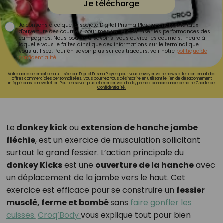
Je télécharge
Je consens à ce que la société Digital Prisma Players analyse le taux
d'ouverture des courriels pour mesurer et optimiser les performances des
campagnes. Nous pourrons savoir si vous ouvrez les courriels, l'heure à
laquelle vous le faites ainsi que des informations sur le terminal que
vous utilisez. Pour en savoir plus sur ces traceurs, voir notre
politique de
confidentialité
.
Votre adresse email sera utilisée par Digital Prisma Playerspour vous envoyer votre newsletter contenant des
offres commerciales personnalisées. Vous pourrez vous désinscrire en utilisant le lien de désabonnement
intégré dans la newsletter. Pour en savoir plus et exercer vos droits, prenez connaissance de notre
Charte de
Confidentialité.
Le
donkey kick
ou
extension de hanche jambe
fléchie
, est un exercice de musculation sollicitant
surtout le grand fessier. L’action principale du
donkey Kicks
est une
ouverture de la hanche
avec
un déplacement de la jambe vers le haut. Cet
exercice est efficace pour se construire un
fessier
musclé, ferme et bombé
sans
faire gonfler les
cuisses.
Croq’Body
vous explique tout pour bien