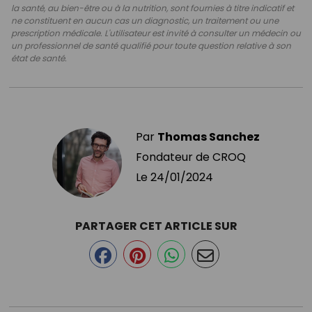
la santé, au bien-être ou à la nutrition, sont fournies à titre indicatif et
ne constituent en aucun cas un diagnostic, un traitement ou une
prescription médicale. L'utilisateur est invité à consulter un médecin ou
un professionnel de santé qualifié pour toute question relative à son
état de santé.
Par
Thomas Sanchez
Fondateur de CROQ
Le
24/01/2024
PARTAGER CET ARTICLE SUR