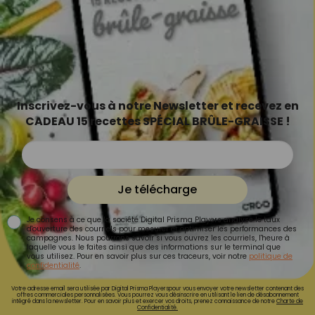
Inscrivez-vous à notre Newsletter et recevez en
CADEAU 15 recettes SPÉCIAL BRÛLE-GRAISSE !
Je télécharge
Je consens à ce que la société Digital Prisma Players analyse le taux
d'ouverture des courriels pour mesurer et optimiser les performances des
campagnes. Nous pourrons savoir si vous ouvrez les courriels, l'heure à
laquelle vous le faites ainsi que des informations sur le terminal que
vous utilisez. Pour en savoir plus sur ces traceurs, voir notre
politique de
confidentialité
.
Votre adresse email sera utilisée par Digital Prisma Playerspour vous envoyer votre newsletter contenant des
offres commerciales personnalisées. Vous pourrez vous désinscrire en utilisant le lien de désabonnement
intégré dans la newsletter. Pour en savoir plus et exercer vos droits, prenez connaissance de notre
Charte de
Confidentialité.