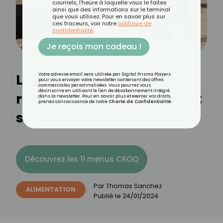
courriels, l'heure à laquelle vous le faites
ainsi que des informations sur le terminal
que vous utilisez. Pour en savoir plus sur
ces traceurs, voir notre
politique de
confidentialité
.
Je reçois mon cadeau !
Le goûter idéal dans un
Votre adresse email sera utilisée par Digital Prisma Players
pour vous envoyer votre newsletter contenant des offres
commerciales personnalisées. Vous pourrez vous
désinscrire en utilisant le lien de désabonnement intégré
rééquilibrage alimentaire :
dans la newsletter. Pour en savoir plus et exercer vos droits,
prenez connaissance de notre
Charte de Confidentialité
.
savourer sans culpabilité
Découvrez les 11 menus CROQ
Par
Thomas Sanchez
ALIMENTATION
Publié le
24/01/2024