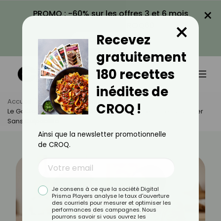
×
PROMO : -60% sur les offres 3 et 6 mois
×
avec le code CROQ60
Recevez
VOIR LA PROMO
gratuitement
180 recettes
inédites de
Accueil
Actus
Alimentation
CROQ !
Le Goûter Idéal Dans Un Rééquilibrage Alimentaire : Savourer
Sans Culpabilité
Ainsi que la newsletter promotionnelle
de CROQ.
Je consens à ce que la société Digital
Prisma Players analyse le taux d'ouverture
des courriels pour mesurer et optimiser les
performances des campagnes. Nous
pourrons savoir si vous ouvrez les