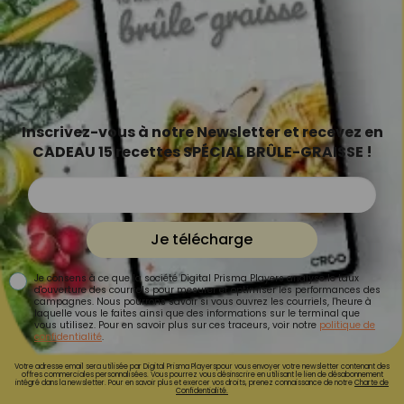
Inscrivez-vous à notre Newsletter et recevez en
CADEAU 15 recettes SPÉCIAL BRÛLE-GRAISSE !
Je télécharge
Je consens à ce que la société Digital Prisma Players analyse le taux
d'ouverture des courriels pour mesurer et optimiser les performances des
campagnes. Nous pourrons savoir si vous ouvrez les courriels, l'heure à
laquelle vous le faites ainsi que des informations sur le terminal que
vous utilisez. Pour en savoir plus sur ces traceurs, voir notre
politique de
confidentialité
.
Votre adresse email sera utilisée par Digital Prisma Playerspour vous envoyer votre newsletter contenant des
offres commerciales personnalisées. Vous pourrez vous désinscrire en utilisant le lien de désabonnement
intégré dans la newsletter. Pour en savoir plus et exercer vos droits, prenez connaissance de notre
Charte de
Confidentialité.