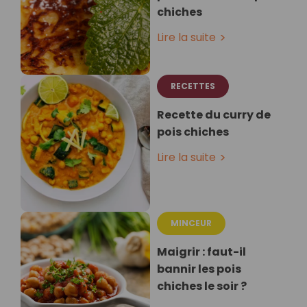
chiches⁣
Lire la suite
RECETTES
Recette du curry de
pois chiches
Lire la suite
MINCEUR
Maigrir : faut-il
bannir les pois
chiches le soir ?