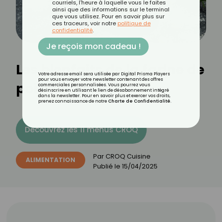
courriels, l'heure à laquelle vous le faites
ainsi que des informations sur le terminal
que vous utilisez. Pour en savoir plus sur
ces traceurs, voir notre
politique de
confidentialité
.
Je reçois mon cadeau !
Les bienfaits de la farine de
Votre adresse email sera utilisée par Digital Prisma Players
pour vous envoyer votre newsletter contenant des offres
pois chiche
commerciales personnalisées. Vous pourrez vous
désinscrire en utilisant le lien de désabonnement intégré
dans la newsletter. Pour en savoir plus et exercer vos droits,
prenez connaissance de notre
Charte de Confidentialité
.
Découvrez les 11 menus CROQ
Par
CROQ Cuisine
ALIMENTATION
Publié le
15/04/2025