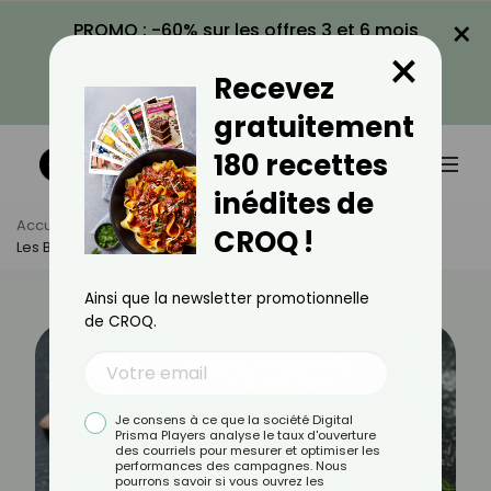
×
PROMO : -60% sur les offres 3 et 6 mois
×
avec le code CROQ60
Recevez
VOIR LA PROMO
gratuitement
180 recettes
inédites de
Accueil
Actus
Alimentation
CROQ !
Les Bienfaits De La Farine De Pois Chiche
Ainsi que la newsletter promotionnelle
de CROQ.
Je consens à ce que la société Digital
Prisma Players analyse le taux d'ouverture
des courriels pour mesurer et optimiser les
performances des campagnes. Nous
pourrons savoir si vous ouvrez les