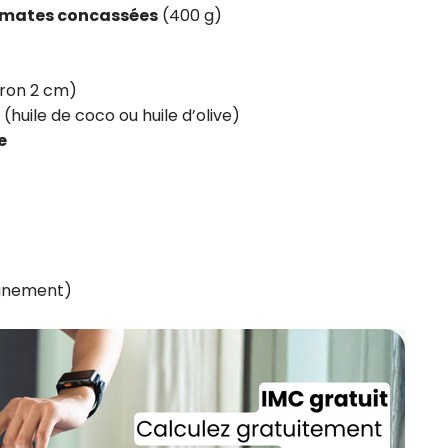
tomates concassées
(400 g)
ron 2 cm)
(huile de coco ou huile d’olive)
e
gnement)
Recevez gratuitemen
recettes inédites de
!
Ainsi que la newsletter promotio