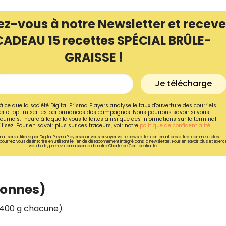
ez-vous à notre Newsletter et receve
CADEAU 15 recettes SPÉCIAL BRÛLE-
GRAISSE !
Je télécharge
à ce que la société Digital Prisma Players analyse le taux d'ouverture des courriels
r et optimiser les performances des campagnes. Nous pourrons savoir si vous
ourriels, l'heure à laquelle vous le faites ainsi que des informations sur le terminal
lisez. Pour en savoir plus sur ces traceurs, voir notre
politique de confidentialité
.
ail sera utilisée par Digital Prisma Playerspour vous envoyer votre newsletter contenant des offres commerciales
pourrez vous désinscrire en utilisant le lien de désabonnement intégré dans la newsletter. Pour en savoir plus et exerc
vos droits, prenez connaissance de notre
Charte de Confidentialité.
sonnes)
400 g chacune)