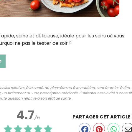
pide, saine et délicieuse, idéale pour les soirs où vous
urquoi ne pas le tester ce soir ?
e
lles relatives à la santé, au bien-être ou à la nutrition, sont fournies à titre
 un traitement ou une prescription médicale. L'utilisateur est invité à consul
ute question relative à son état de santé.
4.7
PARTAGER CET ARTICLE
/5