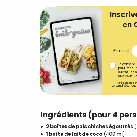
Inscriv
en 
E-mail
Je consens 
pour mesure
ouvrez les c
que vous uti
Votre adresse em
personnalisées. Vous 
Ingrédients (pour 4 per
2 boîtes de pois chiches égouttés
(
1 boîte de lait de coco
(400 ml)