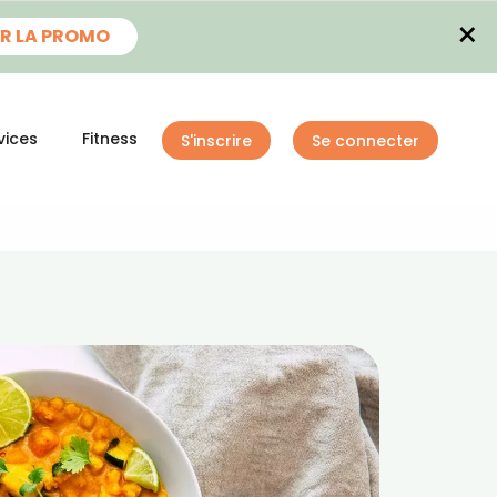
×
R LA PROMO
vices
Fitness
S'inscrire
Se connecter