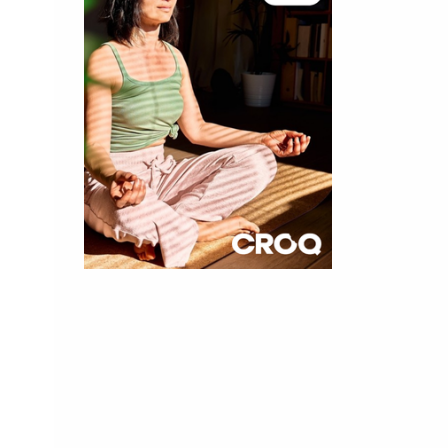
×
t 180
 CROQ
nnelle de