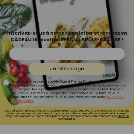
Inscrivez-vous à notre Newsletter et recevez en
CADEAU 15 recettes SPÉCIAL BRÛLE-GRAISSE !
Je télécharge
Je consens à ce que la société Digital Prisma Players analyse le taux
d'ouverture des courriels pour mesurer et optimiser les performances des
campagnes. Nous pourrons savoir si vous ouvrez les courriels, l'heure à
laquelle vous le faites ainsi que des informations sur le terminal que
vous utilisez. Pour en savoir plus sur ces traceurs, voir notre
politique de
confidentialité
.
Votre adresse email sera utilisée par Digital Prisma Playerspour vous envoyer votre newsletter contenant des
offres commerciales personnalisées. Vous pourrez vous désinscrire en utilisant le lien de désabonnement
intégré dans la newsletter. Pour en savoir plus et exercer vos droits, prenez connaissance de notre
Charte de
Confidentialité.