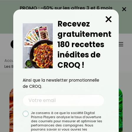
×
PROMO : -60% sur les offres 3 et 6 mois
×
avec le code CROQ60
Recevez
VOIR LA PROMO
gratuitement
180 recettes
inédites de
Accueil
Actus
Alimentation
CROQ !
Les Bienfaits Des Carottes Nouvelles
Ainsi que la newsletter promotionnelle
de CROQ.
Je consens à ce que la société Digital
Prisma Players analyse le taux d'ouverture
des courriels pour mesurer et optimiser les
performances des campagnes. Nous
pourrons savoir si vous ouvrez les