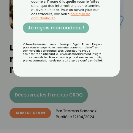
courriels, l'heure à laquelle vous le faites
ainsi que des informations sur le terminal
que vous utilisez. Pour en savoir plus sur
ces traceurs, voir notre
politique de
confidentialité
.
Je reçois mon cadeau !
Les bienfaits du pain
Votre adresse email sera utilisée par Digital Prisma Players
pour vous envoyer votre newsletter contenant des offres
commerciales personnalisées. Vous pourrez vous
désinscrire en utilisant le lien de désabonnement intégré
nordique : un trésor de
dans la newsletter. Pour en savoir plus et exercer vos droits,
prenez connaissance de notre
Charte de Confidentialité
.
l'alimentation Viking
Découvrez les 11 menus CROQ
Par
Thomas Sanchez
ALIMENTATION
Publié le
12/04/2024