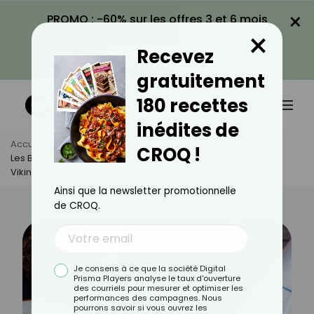
×
PROMO : -60% sur les offres 3 et 6 mois
×
avec le code CROQ60
Recevez
VOIR LA PROMO
gratuitement
180 recettes
inédites de
Accueil
Actus
Alimentation
CROQ !
Les Bienfaits Du Pain Nordique : Un Trésor De L'alimentation
Viking
Ainsi que la newsletter promotionnelle
de CROQ.
Je consens à ce que la société Digital
Prisma Players analyse le taux d'ouverture
des courriels pour mesurer et optimiser les
performances des campagnes. Nous
pourrons savoir si vous ouvrez les