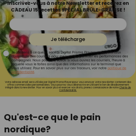
Inscrivez-vous à notre Newsletter et recevez en
CADEAU 15 recettes SPÉCIAL BRÛLE-GRAISSE !
Je télécharge
Je consens à ce que la société Digital Prisma Players analyse le taux
d'ouverture des courriels pour mesurer et optimiser les performances des
campagnes. Nous pourrons savoir si vous ouvrez les courriels, l'heure à
laquelle vous le faites ainsi que des informations sur le terminal que
vous utilisez. Pour en savoir plus sur ces traceurs, voir notre
politique de
confidentialité
.
Votre adresse email sera utilisée par Digital Prisma Playerspour vous envoyer votre newsletter contenant des
offres commerciales personnalisées. Vous pourrez vous désinscrire en utilisant le lien de désabonnement
intégré dans la newsletter. Pour en savoir plus et exercer vos droits, prenez connaissance de notre
Charte de
Confidentialité.
Qu'est-ce que le pain
nordique?