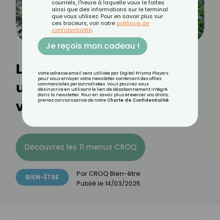
courriels, l'heure à laquelle vous le faites
ainsi que des informations sur le terminal
que vous utilisez. Pour en savoir plus sur
ces traceurs, voir notre
politique de
confidentialité
.
Je reçois mon cadeau !
Les bienfaits du plantain :
Votre adresse email sera utilisée par Digital Prisma Players
pour vous envoyer votre newsletter contenant des offres
une plante aux multiples
commerciales personnalisées. Vous pourrez vous
désinscrire en utilisant le lien de désabonnement intégré
dans la newsletter. Pour en savoir plus et exercer vos droits,
vertus
prenez connaissance de notre
Charte de Confidentialité
.
Découvrez les 11 menus CROQ
Par
CROQ Bien-être
BIEN-ÊTRE
Publié le
14/03/2025