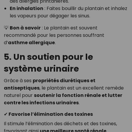
des allergies printanières.
En inhalation
: Faites bouillir du plantain et inhalez
les vapeurs pour dégager les sinus.
💡
Bon à savoir
: Le plantain est souvent
recommandé pour les personnes souffrant
d’
asthme allergique
.
5. Un soutien pour le
système urinaire
Grâce à ses
propriétés diurétiques et
antiseptiques
, le plantain est un excellent remède
naturel pour
soutenir la fonction rénale et lutter
contre les infections urinaires
.
✔ Favorise l’élimination des toxines
Il stimule l’élimination des déchets et des toxines,
favorisant ainsi
une meilleure santé rénale
.