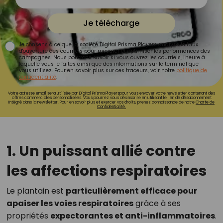
Je télécharge
Je consens à ce que la société Digital Prisma Players analyse le taux
d'ouverture des courriels pour mesurer et optimiser les performances des
campagnes. Nous pourrons savoir si vous ouvrez les courriels, l'heure à
laquelle vous le faites ainsi que des informations sur le terminal que
vous utilisez. Pour en savoir plus sur ces traceurs, voir notre
politique de
confidentialité
.
Votre adresse email sera utilisée par Digital Prisma Playerspour vous envoyer votre newsletter contenant des
offres commerciales personnalisées. Vous pourrez vous désinscrire en utilisant le lien de désabonnement
intégré dans la newsletter. Pour en savoir plus et exercer vos droits, prenez connaissance de notre
Charte de
Confidentialité.
1. Un puissant allié contre
les affections respiratoires
Le plantain est
particulièrement efficace pour
apaiser les voies respiratoires
grâce à ses
propriétés
expectorantes et anti-inflammatoires
.