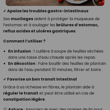
✔ Apaise les troubles gastro-intestinaux
Ses
mucilages
aident à protéger la muqueuse de
l’estomac et à soulager les
brûlures d’estomac,
reflux acides et ulcères gastriques
.
Comment l’utiliser ?
En infusion
: 1 cuillère à soupe de feuilles séchées
dans une tasse d’eau chaude après les repas.
En décoction
: Faire bouillir des feuilles de plantain
dans de l’eau pendant 10 minutes, filtrer et boire.
✔ Favorise un bon transit intestinal
Grâce à sa richesse en fibres, le plantain aide à
réguler le transit
et peut être utilisé en cas de
constipation légère
.
💡
Astuce
: Associez-le avec des graines de lin pour