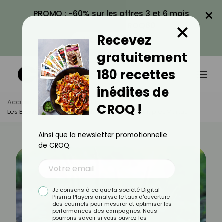
×
PROMO : -60% sur les offres 3 et 6 mois
×
avec le code CROQ60
Recevez
VOIR LA PROMO
gratuitement
180 recettes
inédites de
Accueil
Actus
Bien-Être
CROQ !
Les Bienfaits Du Plantain : Une Plante Aux Multiples Vertus
Ainsi que la newsletter promotionnelle
de CROQ.
Je consens à ce que la société Digital
Prisma Players analyse le taux d'ouverture
des courriels pour mesurer et optimiser les
performances des campagnes. Nous
pourrons savoir si vous ouvrez les