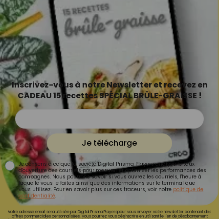
Inscrivez-vous à notre Newsletter et recevez en
CADEAU 15 recettes SPÉCIAL BRÛLE-GRAISSE !
Je télécharge
Je consens à ce que la société Digital Prisma Players analyse le taux
d'ouverture des courriels pour mesurer et optimiser les performances des
campagnes. Nous pourrons savoir si vous ouvrez les courriels, l'heure à
laquelle vous le faites ainsi que des informations sur le terminal que
vous utilisez. Pour en savoir plus sur ces traceurs, voir notre
politique de
confidentialité
.
Votre adresse email sera utilisée par Digital Prisma Playerspour vous envoyer votre newsletter contenant des
offres commerciales personnalisées. Vous pourrez vous désinscrire en utilisant le lien de désabonnement