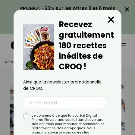
×
PROMO : -60% sur les offres 3 et 6 mois
×
avec le code CROQ60
Recevez
VOIR LA PROMO
gratuitement
180 recettes
inédites de
Accueil
Actus
Sport
Les Bienfaits Du Vélo Elliptique
CROQ !
Ainsi que la newsletter promotionnelle
de CROQ.
Je consens à ce que la société Digital
Prisma Players analyse le taux d'ouverture
des courriels pour mesurer et optimiser les
performances des campagnes. Nous
pourrons savoir si vous ouvrez les