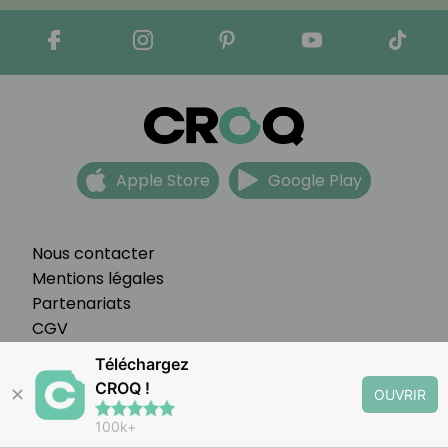
Apple Store
Google Play
Nous contacter
Mentions légales
Partenariats
CGV
FAQ
Téléchargez
Préférences cookies
CROQ !
✕
OUVRIR
100k+