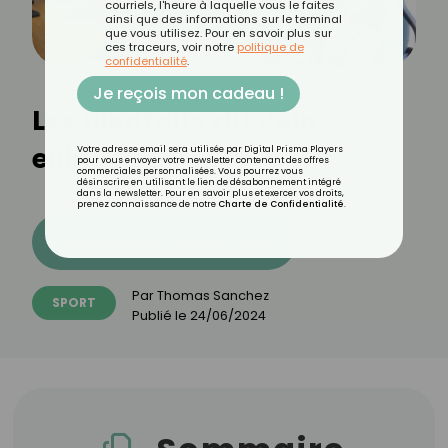
courriels, l'heure à laquelle vous le faites
ainsi que des informations sur le terminal
que vous utilisez. Pour en savoir plus sur
ces traceurs, voir notre
politique de
confidentialité
.
Je reçois mon cadeau !
Les bienfaits du vélo
elliptique
Votre adresse email sera utilisée par Digital Prisma Players
pour vous envoyer votre newsletter contenant des offres
commerciales personnalisées. Vous pourrez vous
désinscrire en utilisant le lien de désabonnement intégré
dans la newsletter. Pour en savoir plus et exercer vos droits,
prenez connaissance de notre
Charte de Confidentialité
.
Découvrez les 11 menus CROQ
Par
Thomas Sanchez
SPORT
Publié le
24/06/2024