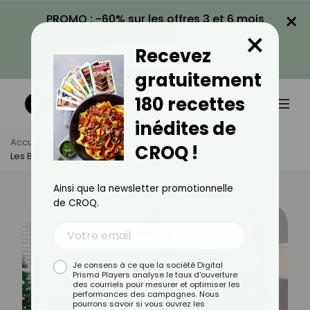
×
PROMO : -60% sur les offres 3 et 6 mois
×
avec le code CROQ60
Recevez
VOIR LA PROMO
gratuitement
180 recettes
inédites de
Accueil
Actus
Sport
CROQ !
Les Bienfaits Du Vélo Stationnaire Ou Vélo D'appartement
Ainsi que la newsletter promotionnelle
de CROQ.
Je consens à ce que la société Digital
Prisma Players analyse le taux d'ouverture
des courriels pour mesurer et optimiser les
performances des campagnes. Nous
pourrons savoir si vous ouvrez les