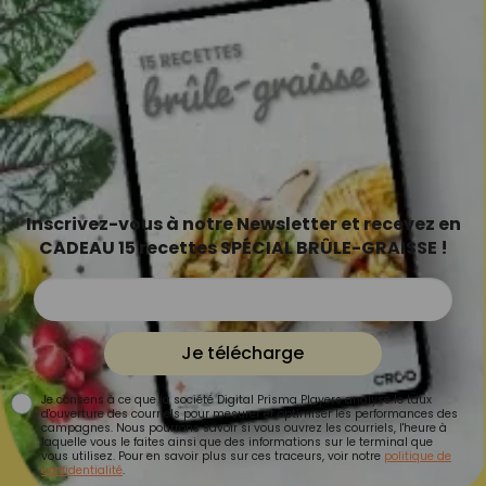
Inscrivez-vous à notre Newsletter et recevez en
CADEAU 15 recettes SPÉCIAL BRÛLE-GRAISSE !
Je télécharge
Je consens à ce que la société Digital Prisma Players analyse le taux
d'ouverture des courriels pour mesurer et optimiser les performances des
campagnes. Nous pourrons savoir si vous ouvrez les courriels, l'heure à
laquelle vous le faites ainsi que des informations sur le terminal que
vous utilisez. Pour en savoir plus sur ces traceurs, voir notre
politique de
confidentialité
.