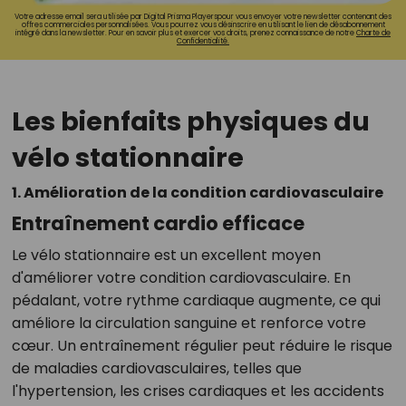
Votre adresse email sera utilisée par Digital Prisma Playerspour vous envoyer votre newsletter contenant des
offres commerciales personnalisées. Vous pourrez vous désinscrire en utilisant le lien de désabonnement
intégré dans la newsletter. Pour en savoir plus et exercer vos droits, prenez connaissance de notre
Charte de
Confidentialité.
Les bienfaits physiques du
vélo stationnaire
1. Amélioration de la condition cardiovasculaire
Entraînement cardio efficace
Le vélo stationnaire est un excellent moyen
d'améliorer votre condition cardiovasculaire. En
pédalant, votre rythme cardiaque augmente, ce qui
améliore la circulation sanguine et renforce votre
cœur. Un entraînement régulier peut réduire le risque
de maladies cardiovasculaires, telles que
l'hypertension, les crises cardiaques et les accidents