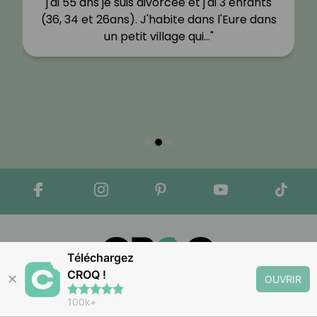
j'ai 55 ans je suis divorcée et j'ai 3 enfants
(36, 34 et 26ans). J'habite dans l'Eure dans
un petit village qui…"
Téléchargez
CROQ !
✕
OUVRIR
Apple Store
Google Play
100k+