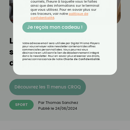
courriels, l'heure à laquelle vous le faites
ainsi que des informations sur le terminal
que vous utilisez. Pour en savoir plus sur
ces traceurs, voir notre
politique de
confidentialité
.
Je reçois mon cadeau !
Les bienfaits du vélo
Votre adresse email sera utilisée par Digital Prisma Players
pour vous envoyer votre newsletter contenant des offres
stationnaire ou vélo
commerciales personnalisées. Vous pourrez vous
désinscrire en utilisant le lien de désabonnement intégré
dans la newsletter. Pour en savoir plus et exercer vos droits,
d'appartement
prenez connaissance de notre
Charte de Confidentialité
.
Découvrez les 11 menus CROQ
Par
Thomas Sanchez
SPORT
Publié le
24/06/2024